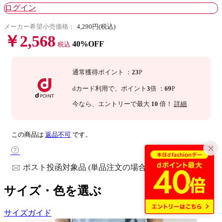
ログイン
メーカー希望小売価格：
4,290円(税込)
￥2,568
40%OFF
税込
通常獲得ポイント
：
23
P
dカード利用で、
ポイント
3
倍
：
69
P
今なら
、エントリーで最大
10
倍！
詳細
この商品は
返品不可
です。
ポスト投函対象品 (単品注文の場合)
サイズ・色を選ぶ
サイズガイド