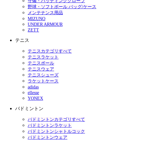
守備・バッティンググローブ
野球・ソフトボール バッグ/ケース
メンテナンス用品
MIZUNO
UNDER ARMOUR
ZETT
テニス
テニスカテゴリすべて
テニスラケット
テニスボール
テニスウェア
テニスシューズ
ラケットケース
adidas
ellesse
YONEX
バドミントン
バドミントンカテゴリすべて
バドミントンラケット
バドミントンシャトルコック
バドミントンウェア