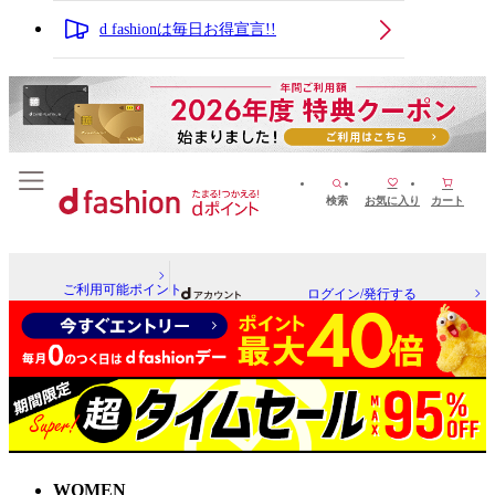
d fashionは毎日お得宣言!!
検索
お気に入り
カート
ご利用可能ポイント
ログイン/発行する
WOMEN