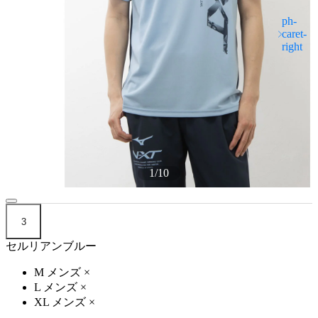
1
/
10
3
セルリアンブルー
M メンズ
×
L メンズ
×
XL メンズ
×