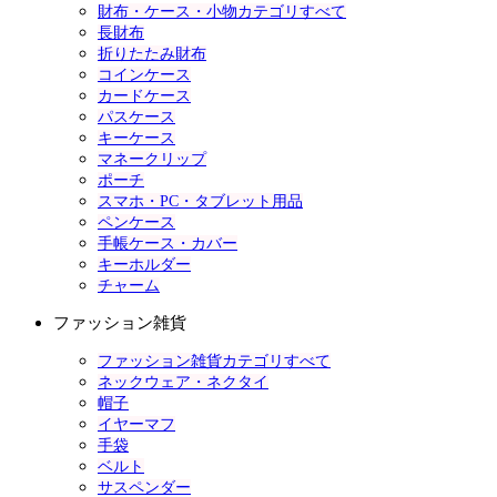
財布・ケース・小物カテゴリすべて
長財布
折りたたみ財布
コインケース
カードケース
パスケース
キーケース
マネークリップ
ポーチ
スマホ・PC・タブレット用品
ペンケース
手帳ケース・カバー
キーホルダー
チャーム
ファッション雑貨
ファッション雑貨カテゴリすべて
ネックウェア・ネクタイ
帽子
イヤーマフ
手袋
ベルト
サスペンダー