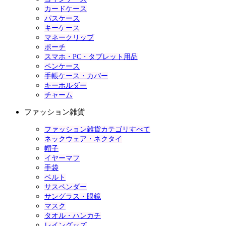
カードケース
パスケース
キーケース
マネークリップ
ポーチ
スマホ・PC・タブレット用品
ペンケース
手帳ケース・カバー
キーホルダー
チャーム
ファッション雑貨
ファッション雑貨カテゴリすべて
ネックウェア・ネクタイ
帽子
イヤーマフ
手袋
ベルト
サスペンダー
サングラス・眼鏡
マスク
タオル・ハンカチ
レイングッズ