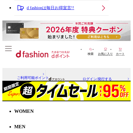
d fashionは毎日お得宣言!!
検索
お気に入り
カート
ご利用可能ポイント
ログイン/発行する
WOMEN
MEN