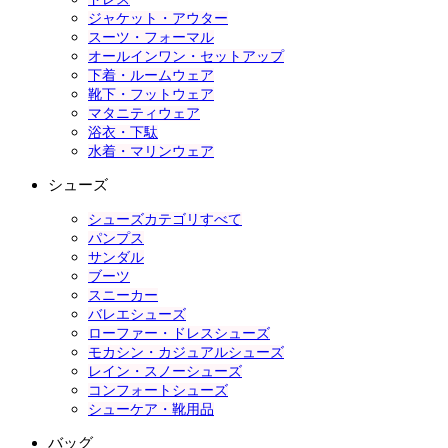
ジャケット・アウター
スーツ・フォーマル
オールインワン・セットアップ
下着・ルームウェア
靴下・フットウェア
マタニティウェア
浴衣・下駄
水着・マリンウェア
シューズ
シューズカテゴリすべて
パンプス
サンダル
ブーツ
スニーカー
バレエシューズ
ローファー・ドレスシューズ
モカシン・カジュアルシューズ
レイン・スノーシューズ
コンフォートシューズ
シューケア・靴用品
バッグ