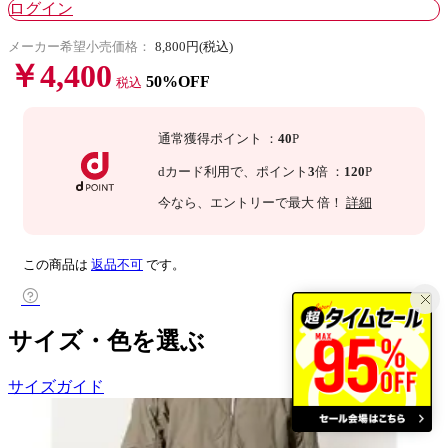
ログイン
メーカー希望小売価格：
8,800円(税込)
￥4,400
50%OFF
税込
通常獲得ポイント
：
40
P
dカード利用で、
ポイント
3
倍
：
120
P
今なら
、エントリーで最大
倍！
詳細
この商品は
返品不可
です。
サイズ・色を選ぶ
サイズガイド