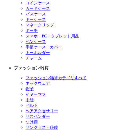
コインケース
カードケース
パスケース
キーケース
マネークリップ
ポーチ
スマホ・PC・タブレット用品
ペンケース
手帳ケース・カバー
キーホルダー
チャーム
ファッション雑貨
ファッション雑貨カテゴリすべて
ネックウェア
帽子
イヤーマフ
手袋
ベルト
ヘアアクセサリー
サスペンダー
つけ襟
サングラス・眼鏡