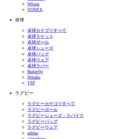
Wilson
YONEX
卓球
卓球カテゴリすべて
卓球ラケット
卓球ボール
卓球シューズ
卓球バッグ
卓球ウェア
卓球ラバー
Butterfly
Nittaku
TSP
ラグビー
ラグビーカテゴリすべて
ラグビーボール
ラグビーシューズ・スパイク
ラグビーバッグ
ラグビーウェア
adidas
canterbury