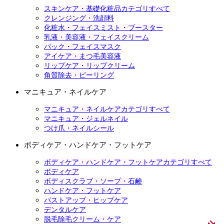
スキンケア・基礎化粧品カテゴリすべて
クレンジング・洗顔料
化粧水・フェイスミスト・ブースター
乳液・美容液・フェイスクリーム
パック・フェイスマスク
アイケア・まつ毛美容液
リップケア・リップクリーム
角質除去・ピーリング
マニキュア・ネイルケア
マニキュア・ネイルケアカテゴリすべて
マニキュア・ジェルネイル
つけ爪・ネイルシール
ボディケア・ハンドケア・フットケア
ボディケア・ハンドケア・フットケアカテゴリすべて
ボディケア
ボディスクラブ・ソープ・石鹸
ハンドケア・フットケア
バストアップ・ヒップケア
デンタルケア
脱毛除毛クリーム・ケア