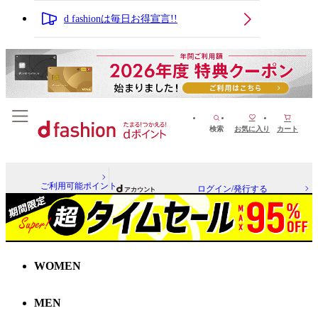
d fashionは毎日お得宣言!!
検索
お気に入り
カート
ご利用可能ポイント
ログイン/発行する
WOMEN
MEN