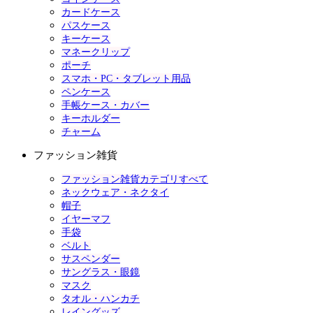
カードケース
パスケース
キーケース
マネークリップ
ポーチ
スマホ・PC・タブレット用品
ペンケース
手帳ケース・カバー
キーホルダー
チャーム
ファッション雑貨
ファッション雑貨カテゴリすべて
ネックウェア・ネクタイ
帽子
イヤーマフ
手袋
ベルト
サスペンダー
サングラス・眼鏡
マスク
タオル・ハンカチ
レイングッズ