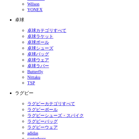
Wilson
YONEX
卓球
卓球カテゴリすべて
卓球ラケット
卓球ボール
卓球シューズ
卓球バッグ
卓球ウェア
卓球ラバー
Butterfly
Nittaku
TSP
ラグビー
ラグビーカテゴリすべて
ラグビーボール
ラグビーシューズ・スパイク
ラグビーバッグ
ラグビーウェア
adidas
canterbury