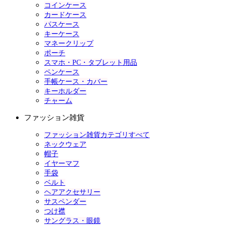
コインケース
カードケース
パスケース
キーケース
マネークリップ
ポーチ
スマホ・PC・タブレット用品
ペンケース
手帳ケース・カバー
キーホルダー
チャーム
ファッション雑貨
ファッション雑貨カテゴリすべて
ネックウェア
帽子
イヤーマフ
手袋
ベルト
ヘアアクセサリー
サスペンダー
つけ襟
サングラス・眼鏡