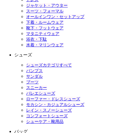
ジャケット・アウター
スーツ・フォーマル
オールインワン・セットアップ
下着・ルームウェア
靴下・フットウェア
マタニティウェア
浴衣・下駄
水着・マリンウェア
シューズ
シューズカテゴリすべて
パンプス
サンダル
ブーツ
スニーカー
バレエシューズ
ローファー・ドレスシューズ
モカシン・カジュアルシューズ
レイン・スノーシューズ
コンフォートシューズ
シューケア・靴用品
バッグ