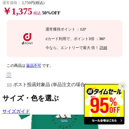
通常価格：
2,750円(税込)
￥1,375
50%OFF
税込
通常獲得ポイント
：
12
P
dカード利用で、
ポイント
3
倍
：
36
P
今なら
、エントリーで最大
倍！
詳細
この商品は
返品不可
です。
ポスト投函対象品 (単品注文の場合)
サイズ・色を選ぶ
サイズガイド