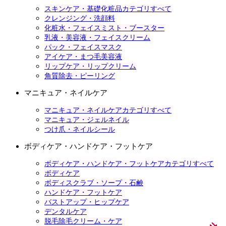
スキンケア・基礎化粧品カテゴリすべて
クレンジング・洗顔料
化粧水・フェイスミスト・ブースター
乳液・美容液・フェイスクリーム
パック・フェイスマスク
アイケア・まつ毛美容液
リップケア・リップクリーム
角質除去・ピーリング
マニキュア・ネイルケア
マニキュア・ネイルケアカテゴリすべて
マニキュア・ジェルネイル
つけ爪・ネイルシール
ボディケア・ハンドケア・フットケア
ボディケア・ハンドケア・フットケアカテゴリすべて
ボディケア
ボディスクラブ・ソープ・石鹸
ハンドケア・フットケア
バストアップ・ヒップケア
デンタルケア
脱毛除毛クリーム・ケア