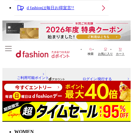
d fashionは毎日お得宣言!!
検索
お気に入り
カート
ご利用可能ポイント
ログイン/発行する
WOMEN