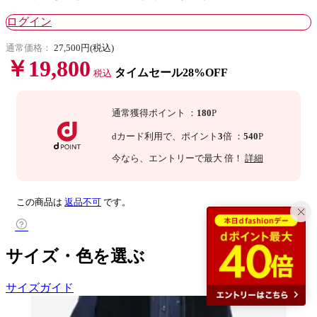
ログイン
通常価格：
27,500円(税込)
￥19,800
タイムセール28%OFF
税込
通常獲得ポイント
：
180
P
dカード利用で、
ポイント
3
倍
：
540
P
今なら
、エントリーで最大
倍！
詳細
この商品は
返品不可
です。
サイズ・色を選ぶ
サイズガイド