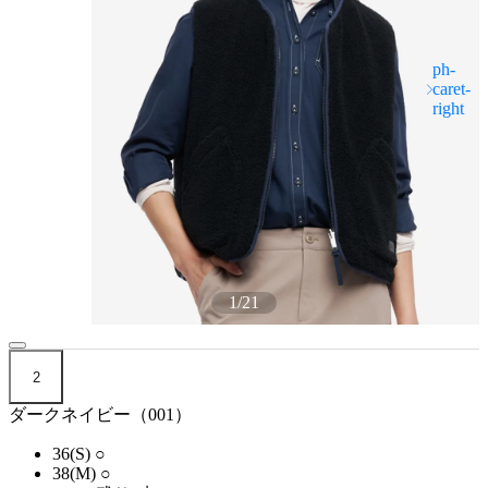
1
/
21
2
ダークネイビー（001）
36(S)
○
38(M)
○