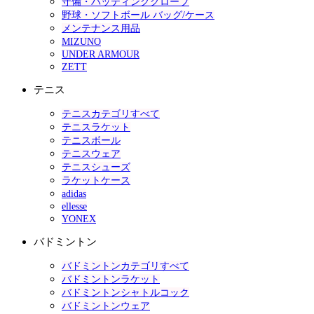
守備・バッティンググローブ
野球・ソフトボール バッグ/ケース
メンテナンス用品
MIZUNO
UNDER ARMOUR
ZETT
テニス
テニスカテゴリすべて
テニスラケット
テニスボール
テニスウェア
テニスシューズ
ラケットケース
adidas
ellesse
YONEX
バドミントン
バドミントンカテゴリすべて
バドミントンラケット
バドミントンシャトルコック
バドミントンウェア