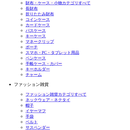
財布・ケース・小物カテゴリすべて
長財布
折りたたみ財布
コインケース
カードケース
パスケース
キーケース
マネークリップ
ポーチ
スマホ・PC・タブレット用品
ペンケース
手帳ケース・カバー
キーホルダー
チャーム
ファッション雑貨
ファッション雑貨カテゴリすべて
ネックウェア・ネクタイ
帽子
イヤーマフ
手袋
ベルト
サスペンダー