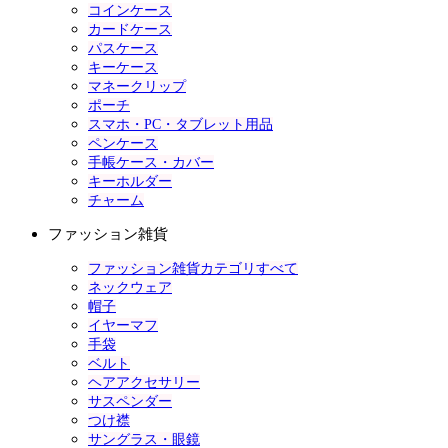
コインケース
カードケース
パスケース
キーケース
マネークリップ
ポーチ
スマホ・PC・タブレット用品
ペンケース
手帳ケース・カバー
キーホルダー
チャーム
ファッション雑貨
ファッション雑貨カテゴリすべて
ネックウェア
帽子
イヤーマフ
手袋
ベルト
ヘアアクセサリー
サスペンダー
つけ襟
サングラス・眼鏡