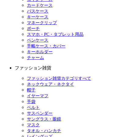
カードケース
パスケース
キーケース
マネークリップ
ポーチ
スマホ・PC・タブレット用品
ペンケース
手帳ケース・カバー
キーホルダー
チャーム
ファッション雑貨
ファッション雑貨カテゴリすべて
ネックウェア・ネクタイ
帽子
イヤーマフ
手袋
ベルト
サスペンダー
サングラス・眼鏡
マスク
タオル・ハンカチ
レイングッズ