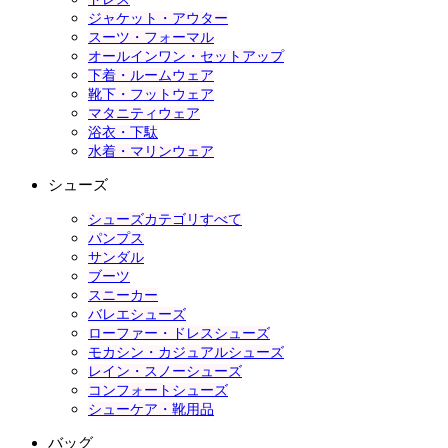
ジャケット・アウター
スーツ・フォーマル
オールインワン・セットアップ
下着・ルームウェア
靴下・フットウェア
マタニティウェア
浴衣・下駄
水着・マリンウェア
シューズ
シューズカテゴリすべて
パンプス
サンダル
ブーツ
スニーカー
バレエシューズ
ローファー・ドレスシューズ
モカシン・カジュアルシューズ
レイン・スノーシューズ
コンフォートシューズ
シューケア・靴用品
バッグ