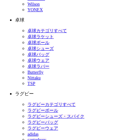
Wilson
YONEX
卓球
卓球カテゴリすべて
卓球ラケット
卓球ボール
卓球シューズ
卓球バッグ
卓球ウェア
卓球ラバー
Butterfly
Nittaku
TSP
ラグビー
ラグビーカテゴリすべて
ラグビーボール
ラグビーシューズ・スパイク
ラグビーバッグ
ラグビーウェア
adidas
canterbury