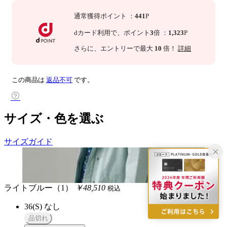
通常獲得ポイント
：
441
P
dカード利用で、
ポイント
3
倍
：
1,323
P
さらに
、エントリーで最大
10
倍！
詳細
この商品は
返品不可
です。
サイズ・色を選ぶ
サイズガイド
ライトブルー（1）
￥48,510
税込
36(S)
なし
品切れ