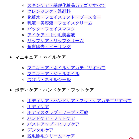
スキンケア・基礎化粧品カテゴリすべて
クレンジング・洗顔料
化粧水・フェイスミスト・ブースター
乳液・美容液・フェイスクリーム
パック・フェイスマスク
アイケア・まつ毛美容液
リップケア・リップクリーム
角質除去・ピーリング
マニキュア・ネイルケア
マニキュア・ネイルケアカテゴリすべて
マニキュア・ジェルネイル
つけ爪・ネイルシール
ボディケア・ハンドケア・フットケア
ボディケア・ハンドケア・フットケアカテゴリすべて
ボディケア
ボディスクラブ・ソープ・石鹸
ハンドケア・フットケア
バストアップ・ヒップケア
デンタルケア
脱毛除毛クリーム・ケア