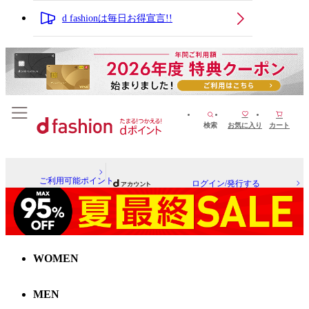
d fashionは毎日お得宣言!!
検索
お気に入り
カート
ご利用可能ポイント
ログイン/発行する
WOMEN
MEN