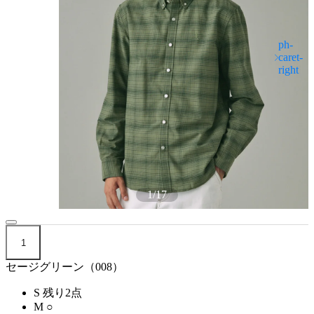
1
/
17
1
セージグリーン（008）
S
残り2点
M
○