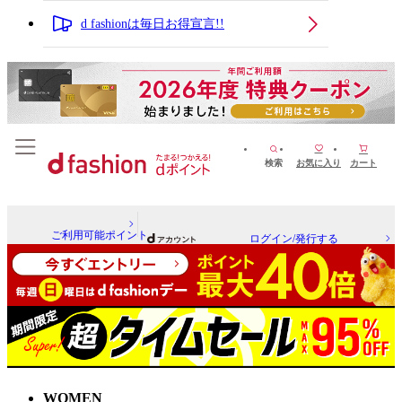
d fashionは毎日お得宣言!!
検索
お気に入り
カート
ご利用可能ポイント
ログイン/発行する
WOMEN