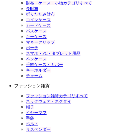
財布・ケース・小物カテゴリすべて
長財布
折りたたみ財布
コインケース
カードケース
パスケース
キーケース
マネークリップ
ポーチ
スマホ・PC・タブレット用品
ペンケース
手帳ケース・カバー
キーホルダー
チャーム
ファッション雑貨
ファッション雑貨カテゴリすべて
ネックウェア・ネクタイ
帽子
イヤーマフ
手袋
ベルト
サスペンダー