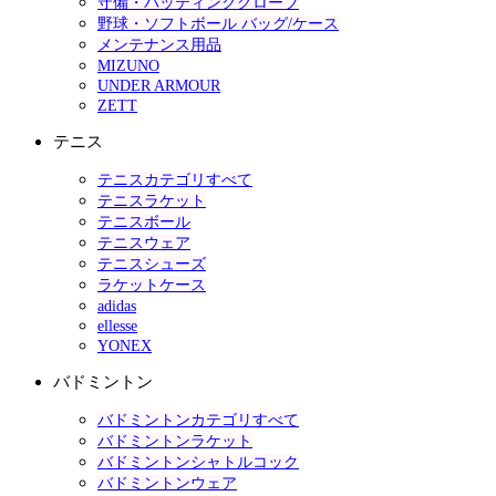
守備・バッティンググローブ
野球・ソフトボール バッグ/ケース
メンテナンス用品
MIZUNO
UNDER ARMOUR
ZETT
テニス
テニスカテゴリすべて
テニスラケット
テニスボール
テニスウェア
テニスシューズ
ラケットケース
adidas
ellesse
YONEX
バドミントン
バドミントンカテゴリすべて
バドミントンラケット
バドミントンシャトルコック
バドミントンウェア