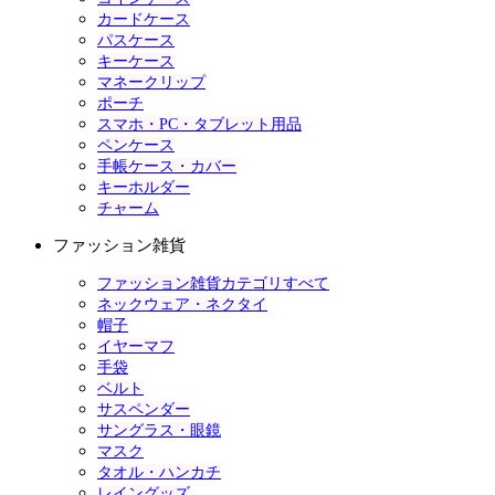
カードケース
パスケース
キーケース
マネークリップ
ポーチ
スマホ・PC・タブレット用品
ペンケース
手帳ケース・カバー
キーホルダー
チャーム
ファッション雑貨
ファッション雑貨カテゴリすべて
ネックウェア・ネクタイ
帽子
イヤーマフ
手袋
ベルト
サスペンダー
サングラス・眼鏡
マスク
タオル・ハンカチ
レイングッズ