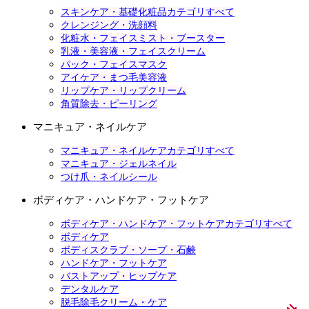
スキンケア・基礎化粧品カテゴリすべて
クレンジング・洗顔料
化粧水・フェイスミスト・ブースター
乳液・美容液・フェイスクリーム
パック・フェイスマスク
アイケア・まつ毛美容液
リップケア・リップクリーム
角質除去・ピーリング
マニキュア・ネイルケア
マニキュア・ネイルケアカテゴリすべて
マニキュア・ジェルネイル
つけ爪・ネイルシール
ボディケア・ハンドケア・フットケア
ボディケア・ハンドケア・フットケアカテゴリすべて
ボディケア
ボディスクラブ・ソープ・石鹸
ハンドケア・フットケア
バストアップ・ヒップケア
デンタルケア
脱毛除毛クリーム・ケア