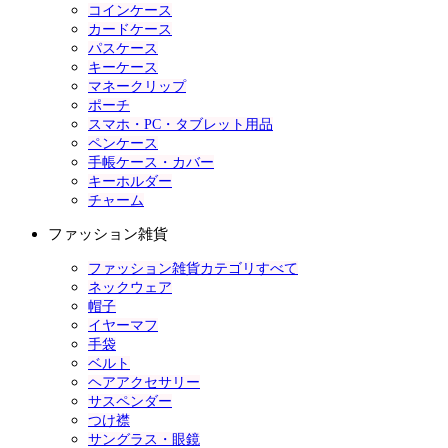
コインケース
カードケース
パスケース
キーケース
マネークリップ
ポーチ
スマホ・PC・タブレット用品
ペンケース
手帳ケース・カバー
キーホルダー
チャーム
ファッション雑貨
ファッション雑貨カテゴリすべて
ネックウェア
帽子
イヤーマフ
手袋
ベルト
ヘアアクセサリー
サスペンダー
つけ襟
サングラス・眼鏡