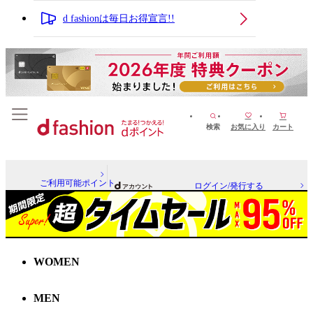
d fashionは毎日お得宣言!!
検索
お気に入り
カート
ご利用可能ポイント
ログイン/発行する
WOMEN
MEN