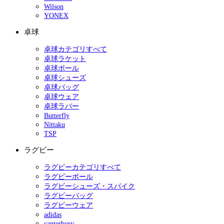
Wilson
YONEX
卓球
卓球カテゴリすべて
卓球ラケット
卓球ボール
卓球シューズ
卓球バッグ
卓球ウェア
卓球ラバー
Butterfly
Nittaku
TSP
ラグビー
ラグビーカテゴリすべて
ラグビーボール
ラグビーシューズ・スパイク
ラグビーバッグ
ラグビーウェア
adidas
canterbury