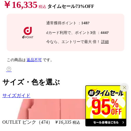
￥16,335
タイムセール73%OFF
税込
通常獲得ポイント
：
148
P
dカード利用で、
ポイント
3
倍
：
444
P
今なら
、エントリーで最大
倍！
詳細
この商品は
返品不可
です。
サイズ・色を選ぶ
サイズガイド
OUTLET
ピンク（474）
￥16,335
税込