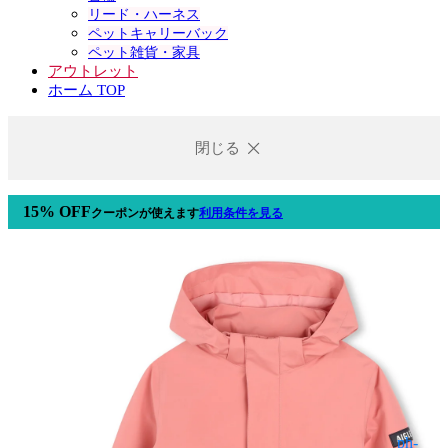
リード・ハーネス
ペットキャリーバック
ペット雑貨・家具
アウトレット
ホーム TOP
閉じる
15% OFF
クーポン
が使えます
利用条件を見る