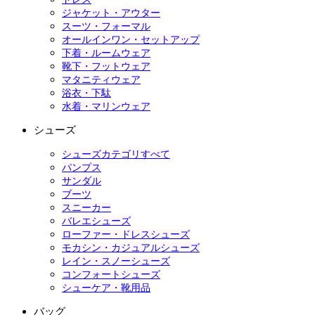
ジャケット・アウター
スーツ・フォーマル
オールインワン・セットアップ
下着・ルームウェア
靴下・フットウェア
マタニティウェア
浴衣・下駄
水着・マリンウェア
シューズ
シューズカテゴリすべて
パンプス
サンダル
ブーツ
スニーカー
バレエシューズ
ローファー・ドレスシューズ
モカシン・カジュアルシューズ
レイン・スノーシューズ
コンフォートシューズ
シューケア・靴用品
バッグ