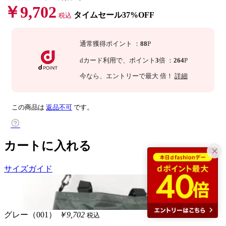
￥9,702
タイムセール37%OFF
税込
通常獲得ポイント
：
88
P
dカード利用で、
ポイント
3
倍
：
264
P
今なら
、エントリーで最大
倍！
詳細
この商品は
返品不可
です。
カートに入れる
サイズガイド
グレー（001）
￥9,702
税込