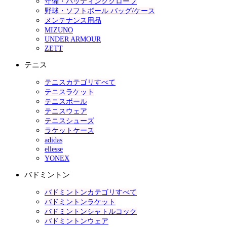
守備・バッティンググローブ
野球・ソフトボール バッグ/ケース
メンテナンス用品
MIZUNO
UNDER ARMOUR
ZETT
テニス
テニスカテゴリすべて
テニスラケット
テニスボール
テニスウェア
テニスシューズ
ラケットケース
adidas
ellesse
YONEX
バドミントン
バドミントンカテゴリすべて
バドミントンラケット
バドミントンシャトルコック
バドミントンウェア