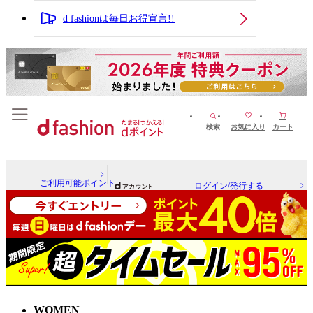
d fashionは毎日お得宣言!!
検索
お気に入り
カート
ご利用可能ポイント
ログイン/発行する
WOMEN