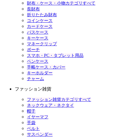
財布・ケース・小物カテゴリすべて
長財布
折りたたみ財布
コインケース
カードケース
パスケース
キーケース
マネークリップ
ポーチ
スマホ・PC・タブレット用品
ペンケース
手帳ケース・カバー
キーホルダー
チャーム
ファッション雑貨
ファッション雑貨カテゴリすべて
ネックウェア・ネクタイ
帽子
イヤーマフ
手袋
ベルト
サスペンダー