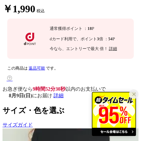
￥1,990
税込
通常獲得ポイント
：
18
P
dカード利用で、
ポイント
3
倍
：
54
P
今なら
、エントリーで最大
倍！
詳細
この商品は
返品可能
です。
お急ぎ便なら
9時間52分29秒
以内
のお支払いで
8月9日(日)
にお届け
詳細
サイズ・色を選ぶ
サイズガイド