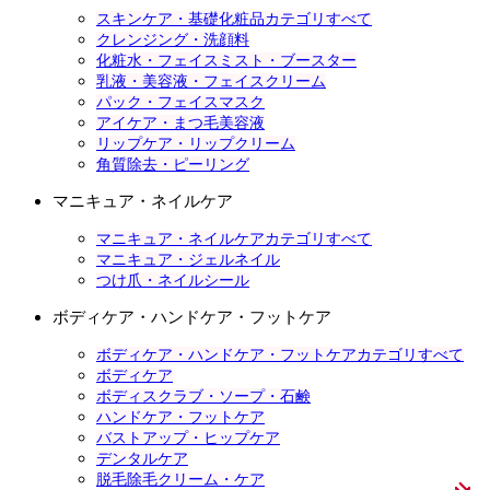
スキンケア・基礎化粧品カテゴリすべて
クレンジング・洗顔料
化粧水・フェイスミスト・ブースター
乳液・美容液・フェイスクリーム
パック・フェイスマスク
アイケア・まつ毛美容液
リップケア・リップクリーム
角質除去・ピーリング
マニキュア・ネイルケア
マニキュア・ネイルケアカテゴリすべて
マニキュア・ジェルネイル
つけ爪・ネイルシール
ボディケア・ハンドケア・フットケア
ボディケア・ハンドケア・フットケアカテゴリすべて
ボディケア
ボディスクラブ・ソープ・石鹸
ハンドケア・フットケア
バストアップ・ヒップケア
デンタルケア
脱毛除毛クリーム・ケア