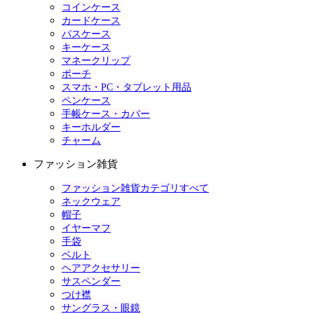
コインケース
カードケース
パスケース
キーケース
マネークリップ
ポーチ
スマホ・PC・タブレット用品
ペンケース
手帳ケース・カバー
キーホルダー
チャーム
ファッション雑貨
ファッション雑貨カテゴリすべて
ネックウェア
帽子
イヤーマフ
手袋
ベルト
ヘアアクセサリー
サスペンダー
つけ襟
サングラス・眼鏡