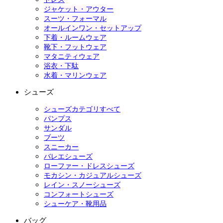
ジャケット・アウター
スーツ・フォーマル
オールインワン・セットアップ
下着・ルームウェア
靴下・フットウェア
マタニティウェア
浴衣・下駄
水着・マリンウェア
シューズ
シューズカテゴリすべて
パンプス
サンダル
ブーツ
スニーカー
バレエシューズ
ローファー・ドレスシューズ
モカシン・カジュアルシューズ
レイン・スノーシューズ
コンフォートシューズ
シューケア・靴用品
バッグ