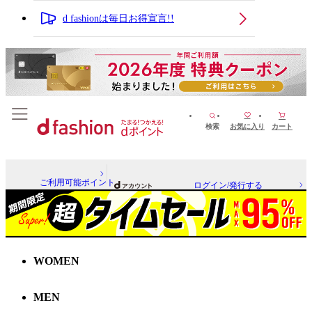
d fashionは毎日お得宣言!!
検索
お気に入り
カート
ご利用可能ポイント
ログイン/発行する
WOMEN
MEN