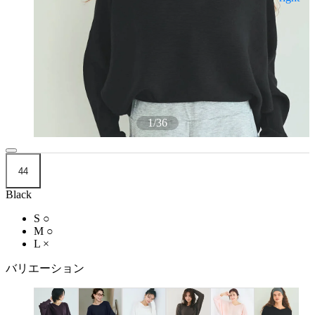
1
/
36
44
Black
S
○
M
○
L
×
バリエーション