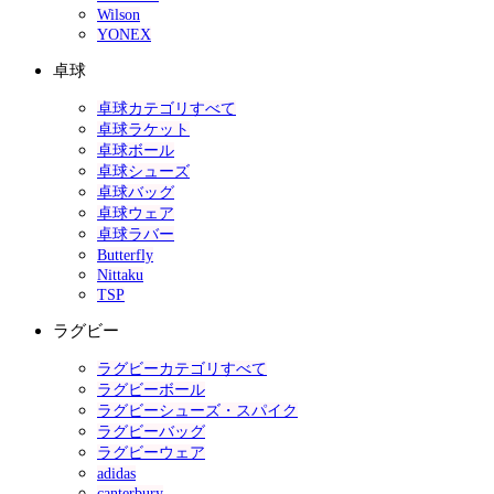
Wilson
YONEX
卓球
卓球カテゴリすべて
卓球ラケット
卓球ボール
卓球シューズ
卓球バッグ
卓球ウェア
卓球ラバー
Butterfly
Nittaku
TSP
ラグビー
ラグビーカテゴリすべて
ラグビーボール
ラグビーシューズ・スパイク
ラグビーバッグ
ラグビーウェア
adidas
canterbury