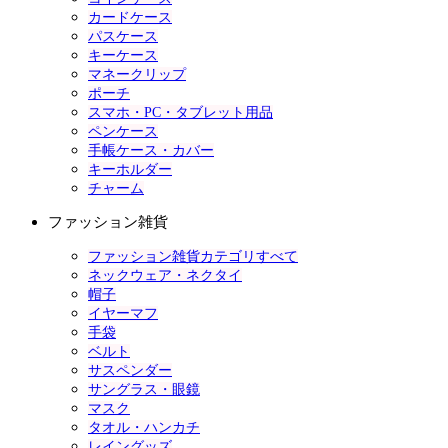
カードケース
パスケース
キーケース
マネークリップ
ポーチ
スマホ・PC・タブレット用品
ペンケース
手帳ケース・カバー
キーホルダー
チャーム
ファッション雑貨
ファッション雑貨カテゴリすべて
ネックウェア・ネクタイ
帽子
イヤーマフ
手袋
ベルト
サスペンダー
サングラス・眼鏡
マスク
タオル・ハンカチ
レイングッズ