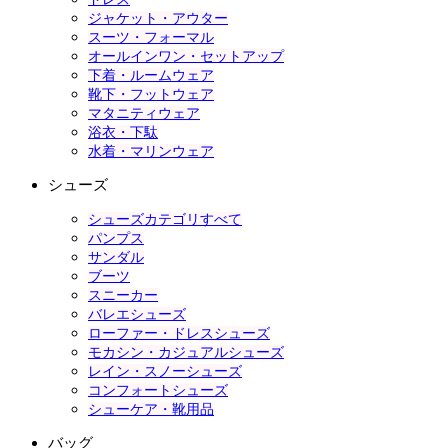
ジャケット・アウター
スーツ・フォーマル
オールインワン・セットアップ
下着・ルームウェア
靴下・フットウェア
マタニティウェア
浴衣・下駄
水着・マリンウェア
シューズ
シューズカテゴリすべて
パンプス
サンダル
ブーツ
スニーカー
バレエシューズ
ローファー・ドレスシューズ
モカシン・カジュアルシューズ
レイン・スノーシューズ
コンフォートシューズ
シューケア・靴用品
バッグ