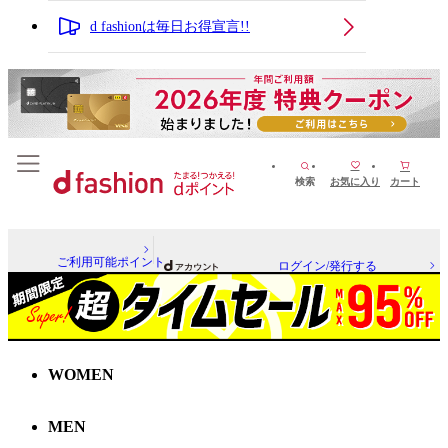
d fashionは毎日お得宣言!!
検索
お気に入り
カート
ご利用可能ポイント
ログイン/発行する
WOMEN
MEN