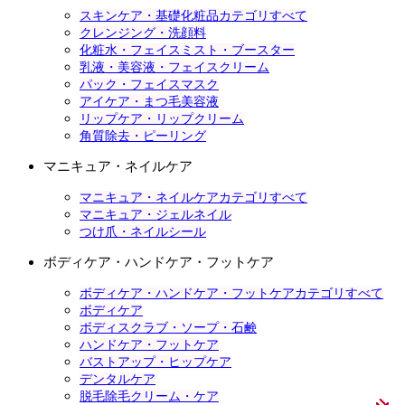
スキンケア・基礎化粧品カテゴリすべて
クレンジング・洗顔料
化粧水・フェイスミスト・ブースター
乳液・美容液・フェイスクリーム
パック・フェイスマスク
アイケア・まつ毛美容液
リップケア・リップクリーム
角質除去・ピーリング
マニキュア・ネイルケア
マニキュア・ネイルケアカテゴリすべて
マニキュア・ジェルネイル
つけ爪・ネイルシール
ボディケア・ハンドケア・フットケア
ボディケア・ハンドケア・フットケアカテゴリすべて
ボディケア
ボディスクラブ・ソープ・石鹸
ハンドケア・フットケア
バストアップ・ヒップケア
デンタルケア
脱毛除毛クリーム・ケア