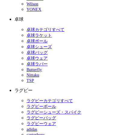
Wilson
YONEX
卓球
卓球カテゴリすべて
卓球ラケット
卓球ボール
卓球シューズ
卓球バッグ
卓球ウェア
卓球ラバー
Butterfly
Nittaku
TSP
ラグビー
ラグビーカテゴリすべて
ラグビーボール
ラグビーシューズ・スパイク
ラグビーバッグ
ラグビーウェア
adidas
canterbury