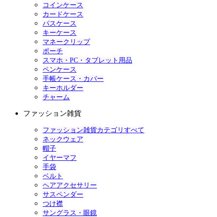
コインケース
カードケース
パスケース
キーケース
マネークリップ
ポーチ
スマホ・PC・タブレット用品
ペンケース
手帳ケース・カバー
キーホルダー
チャーム
ファッション雑貨
ファッション雑貨カテゴリすべて
ネックウェア
帽子
イヤーマフ
手袋
ベルト
ヘアアクセサリー
サスペンダー
つけ襟
サングラス・眼鏡