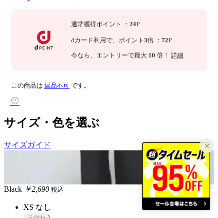
通常獲得ポイント
：
24
P
dカード利用で、
ポイント
3
倍
：
72
P
今なら
、エントリーで最大
10
倍！
詳細
この商品は
返品不可
です。
サイズ・色を選ぶ
サイズガイド
Black
￥2,690
税込
XS
なし