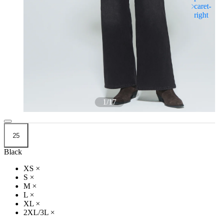
1
/
17
25
Black
XS
×
S
×
M
×
L
×
XL
×
2XL/3L
×