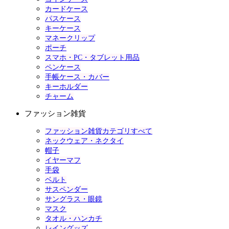
カードケース
パスケース
キーケース
マネークリップ
ポーチ
スマホ・PC・タブレット用品
ペンケース
手帳ケース・カバー
キーホルダー
チャーム
ファッション雑貨
ファッション雑貨カテゴリすべて
ネックウェア・ネクタイ
帽子
イヤーマフ
手袋
ベルト
サスペンダー
サングラス・眼鏡
マスク
タオル・ハンカチ
レイングッズ