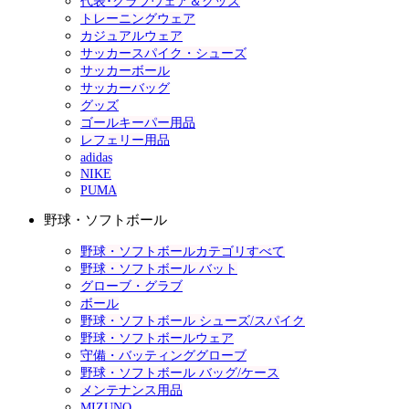
代表･クラブウェア＆グッズ
トレーニングウェア
カジュアルウェア
サッカースパイク・シューズ
サッカーボール
サッカーバッグ
グッズ
ゴールキーパー用品
レフェリー用品
adidas
NIKE
PUMA
野球・ソフトボール
野球・ソフトボールカテゴリすべて
野球・ソフトボール バット
グローブ・グラブ
ボール
野球・ソフトボール シューズ/スパイク
野球・ソフトボールウェア
守備・バッティンググローブ
野球・ソフトボール バッグ/ケース
メンテナンス用品
MIZUNO