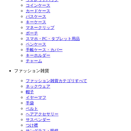
コインケース
カードケース
パスケース
キーケース
マネークリップ
ポーチ
スマホ・PC・タブレット用品
ペンケース
手帳ケース・カバー
キーホルダー
チャーム
ファッション雑貨
ファッション雑貨カテゴリすべて
ネックウェア
帽子
イヤーマフ
手袋
ベルト
ヘアアクセサリー
サスペンダー
つけ襟
サングラス・眼鏡