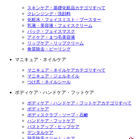
スキンケア・基礎化粧品カテゴリすべて
クレンジング・洗顔料
化粧水・フェイスミスト・ブースター
乳液・美容液・フェイスクリーム
パック・フェイスマスク
アイケア・まつ毛美容液
リップケア・リップクリーム
角質除去・ピーリング
マニキュア・ネイルケア
マニキュア・ネイルケアカテゴリすべて
マニキュア・ジェルネイル
つけ爪・ネイルシール
ボディケア・ハンドケア・フットケア
ボディケア・ハンドケア・フットケアカテゴリすべて
ボディケア
ボディスクラブ・ソープ・石鹸
ハンドケア・フットケア
バストアップ・ヒップケア
デンタルケア
脱毛除毛クリーム・ケア