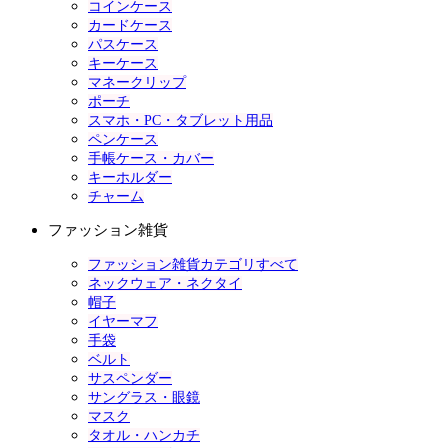
コインケース
カードケース
パスケース
キーケース
マネークリップ
ポーチ
スマホ・PC・タブレット用品
ペンケース
手帳ケース・カバー
キーホルダー
チャーム
ファッション雑貨
ファッション雑貨カテゴリすべて
ネックウェア・ネクタイ
帽子
イヤーマフ
手袋
ベルト
サスペンダー
サングラス・眼鏡
マスク
タオル・ハンカチ