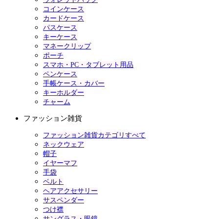
コインケース
カードケース
パスケース
キーケース
マネークリップ
ポーチ
スマホ・PC・タブレット用品
ペンケース
手帳ケース・カバー
キーホルダー
チャーム
ファッション雑貨
ファッション雑貨カテゴリすべて
ネックウェア
帽子
イヤーマフ
手袋
ベルト
ヘアアクセサリー
サスペンダー
つけ襟
サングラス・眼鏡