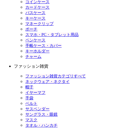
コインケース
カードケース
パスケース
キーケース
マネークリップ
ポーチ
スマホ・PC・タブレット用品
ペンケース
手帳ケース・カバー
キーホルダー
チャーム
ファッション雑貨
ファッション雑貨カテゴリすべて
ネックウェア・ネクタイ
帽子
イヤーマフ
手袋
ベルト
サスペンダー
サングラス・眼鏡
マスク
タオル・ハンカチ