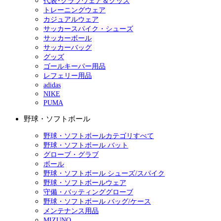
代表･クラブウェア＆グッズ
トレーニングウェア
カジュアルウェア
サッカースパイク・シューズ
サッカーボール
サッカーバッグ
グッズ
ゴールキーパー用品
レフェリー用品
adidas
NIKE
PUMA
野球・ソフトボール
野球・ソフトボールカテゴリすべて
野球・ソフトボール バット
グローブ・グラブ
ボール
野球・ソフトボール シューズ/スパイク
野球・ソフトボールウェア
守備・バッティンググローブ
野球・ソフトボール バッグ/ケース
メンテナンス用品
MIZUNO