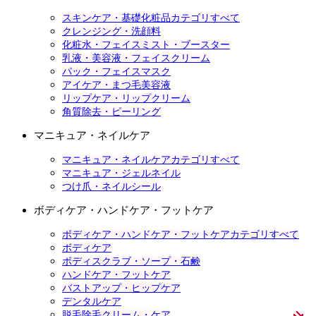
スキンケア・基礎化粧品カテゴリすべて
クレンジング・洗顔料
化粧水・フェイスミスト・ブースター
乳液・美容液・フェイスクリーム
パック・フェイスマスク
アイケア・まつ毛美容液
リップケア・リップクリーム
角質除去・ピーリング
マニキュア・ネイルケア
マニキュア・ネイルケアカテゴリすべて
マニキュア・ジェルネイル
つけ爪・ネイルシール
ボディケア・ハンドケア・フットケア
ボディケア・ハンドケア・フットケアカテゴリすべて
ボディケア
ボディスクラブ・ソープ・石鹸
ハンドケア・フットケア
バストアップ・ヒップケア
デンタルケア
脱毛除毛クリーム・ケア