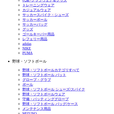
代表･クラブウェア＆グッズ
トレーニングウェア
カジュアルウェア
サッカースパイク・シューズ
サッカーボール
サッカーバッグ
グッズ
ゴールキーパー用品
レフェリー用品
adidas
NIKE
PUMA
野球・ソフトボール
野球・ソフトボールカテゴリすべて
野球・ソフトボール バット
グローブ・グラブ
ボール
野球・ソフトボール シューズ/スパイク
野球・ソフトボールウェア
守備・バッティンググローブ
野球・ソフトボール バッグ/ケース
メンテナンス用品
MIZUNO