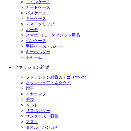
コインケース
カードケース
パスケース
キーケース
マネークリップ
ポーチ
スマホ・PC・タブレット用品
ペンケース
手帳ケース・カバー
キーホルダー
チャーム
ファッション雑貨
ファッション雑貨カテゴリすべて
ネックウェア・ネクタイ
帽子
イヤーマフ
手袋
ベルト
サスペンダー
サングラス・眼鏡
マスク
タオル・ハンカチ