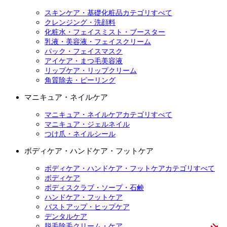
スキンケア・基礎化粧品カテゴリすべて
クレンジング・洗顔料
化粧水・フェイスミスト・ブースター
乳液・美容液・フェイスクリーム
パック・フェイスマスク
アイケア・まつ毛美容液
リップケア・リップクリーム
角質除去・ピーリング
マニキュア・ネイルケア
マニキュア・ネイルケアカテゴリすべて
マニキュア・ジェルネイル
つけ爪・ネイルシール
ボディケア・ハンドケア・フットケア
ボディケア・ハンドケア・フットケアカテゴリすべて
ボディケア
ボディスクラブ・ソープ・石鹸
ハンドケア・フットケア
バストアップ・ヒップケア
デンタルケア
脱毛除毛クリーム・ケア