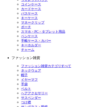
コインケース
カードケース
パスケース
キーケース
マネークリップ
ポーチ
スマホ・PC・タブレット用品
ペンケース
手帳ケース・カバー
キーホルダー
チャーム
ファッション雑貨
ファッション雑貨カテゴリすべて
ネックウェア
帽子
イヤーマフ
手袋
ベルト
ヘアアクセサリー
サスペンダー
つけ襟
サングラス・眼鏡