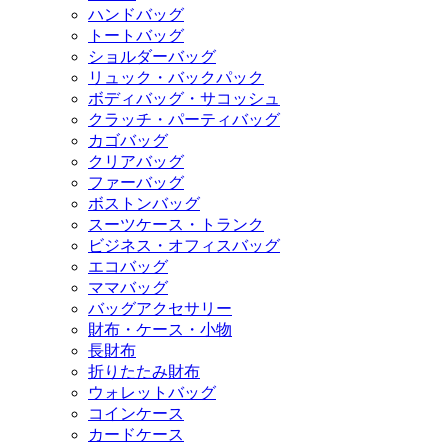
ハンドバッグ
トートバッグ
ショルダーバッグ
リュック・バックパック
ボディバッグ・サコッシュ
クラッチ・パーティバッグ
カゴバッグ
クリアバッグ
ファーバッグ
ボストンバッグ
スーツケース・トランク
ビジネス・オフィスバッグ
エコバッグ
ママバッグ
バッグアクセサリー
財布・ケース・小物
長財布
折りたたみ財布
ウォレットバッグ
コインケース
カードケース