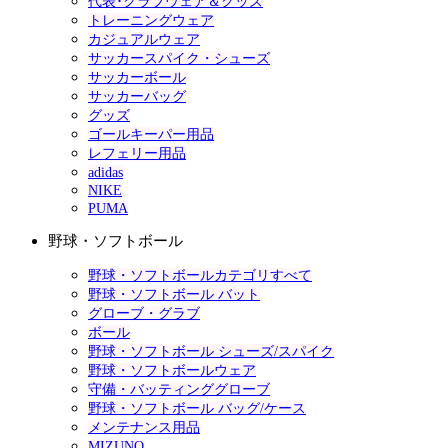
代表･クラブウェア＆グッズ
トレーニングウェア
カジュアルウェア
サッカースパイク・シューズ
サッカーボール
サッカーバッグ
グッズ
ゴールキーパー用品
レフェリー用品
adidas
NIKE
PUMA
野球・ソフトボール
野球・ソフトボールカテゴリすべて
野球・ソフトボール バット
グローブ・グラブ
ボール
野球・ソフトボール シューズ/スパイク
野球・ソフトボールウェア
守備・バッティンググローブ
野球・ソフトボール バッグ/ケース
メンテナンス用品
MIZUNO