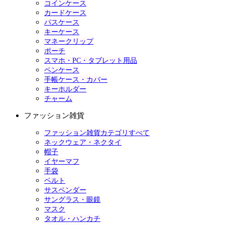
コインケース
カードケース
パスケース
キーケース
マネークリップ
ポーチ
スマホ・PC・タブレット用品
ペンケース
手帳ケース・カバー
キーホルダー
チャーム
ファッション雑貨
ファッション雑貨カテゴリすべて
ネックウェア・ネクタイ
帽子
イヤーマフ
手袋
ベルト
サスペンダー
サングラス・眼鏡
マスク
タオル・ハンカチ