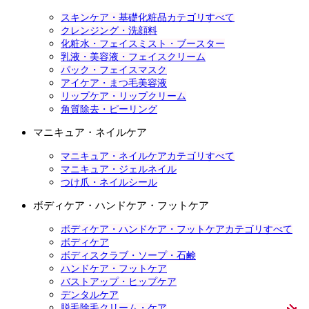
スキンケア・基礎化粧品カテゴリすべて
クレンジング・洗顔料
化粧水・フェイスミスト・ブースター
乳液・美容液・フェイスクリーム
パック・フェイスマスク
アイケア・まつ毛美容液
リップケア・リップクリーム
角質除去・ピーリング
マニキュア・ネイルケア
マニキュア・ネイルケアカテゴリすべて
マニキュア・ジェルネイル
つけ爪・ネイルシール
ボディケア・ハンドケア・フットケア
ボディケア・ハンドケア・フットケアカテゴリすべて
ボディケア
ボディスクラブ・ソープ・石鹸
ハンドケア・フットケア
バストアップ・ヒップケア
デンタルケア
脱毛除毛クリーム・ケア