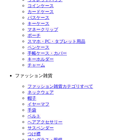
コインケース
カードケース
パスケース
キーケース
マネークリップ
ポーチ
スマホ・PC・タブレット用品
ペンケース
手帳ケース・カバー
キーホルダー
チャーム
ファッション雑貨
ファッション雑貨カテゴリすべて
ネックウェア
帽子
イヤーマフ
手袋
ベルト
ヘアアクセサリー
サスペンダー
つけ襟
サングラス・眼鏡