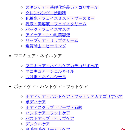
スキンケア・基礎化粧品カテゴリすべて
クレンジング・洗顔料
化粧水・フェイスミスト・ブースター
乳液・美容液・フェイスクリーム
パック・フェイスマスク
アイケア・まつ毛美容液
リップケア・リップクリーム
角質除去・ピーリング
マニキュア・ネイルケア
マニキュア・ネイルケアカテゴリすべて
マニキュア・ジェルネイル
つけ爪・ネイルシール
ボディケア・ハンドケア・フットケア
ボディケア・ハンドケア・フットケアカテゴリすべて
ボディケア
ボディスクラブ・ソープ・石鹸
ハンドケア・フットケア
バストアップ・ヒップケア
デンタルケア
脱毛除毛クリーム・ケア