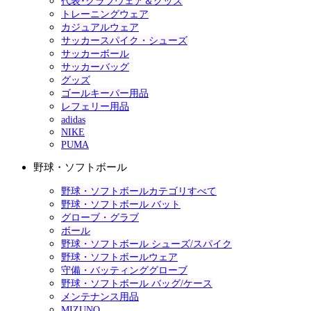
代表･クラブウェア＆グッズ
トレーニングウェア
カジュアルウェア
サッカースパイク・シューズ
サッカーボール
サッカーバッグ
グッズ
ゴールキーパー用品
レフェリー用品
adidas
NIKE
PUMA
野球・ソフトボール
野球・ソフトボールカテゴリすべて
野球・ソフトボール バット
グローブ・グラブ
ボール
野球・ソフトボール シューズ/スパイク
野球・ソフトボールウェア
守備・バッティンググローブ
野球・ソフトボール バッグ/ケース
メンテナンス用品
MIZUNO