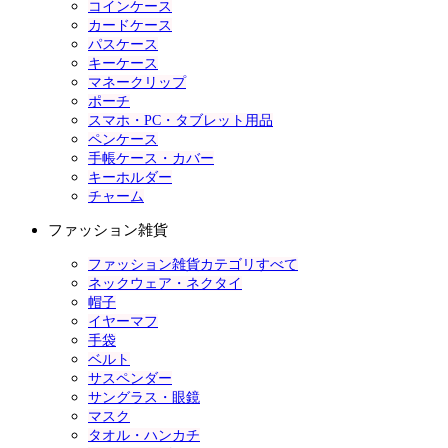
コインケース
カードケース
パスケース
キーケース
マネークリップ
ポーチ
スマホ・PC・タブレット用品
ペンケース
手帳ケース・カバー
キーホルダー
チャーム
ファッション雑貨
ファッション雑貨カテゴリすべて
ネックウェア・ネクタイ
帽子
イヤーマフ
手袋
ベルト
サスペンダー
サングラス・眼鏡
マスク
タオル・ハンカチ