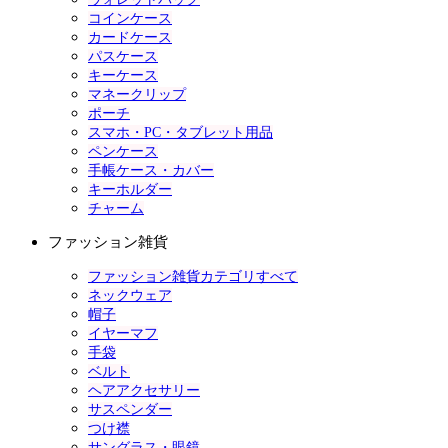
コインケース
カードケース
パスケース
キーケース
マネークリップ
ポーチ
スマホ・PC・タブレット用品
ペンケース
手帳ケース・カバー
キーホルダー
チャーム
ファッション雑貨
ファッション雑貨カテゴリすべて
ネックウェア
帽子
イヤーマフ
手袋
ベルト
ヘアアクセサリー
サスペンダー
つけ襟
サングラス・眼鏡