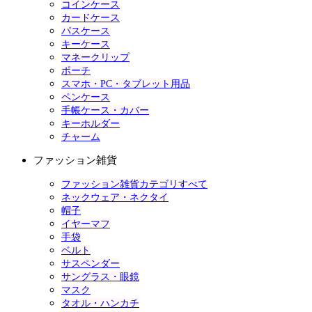
コインケース
カードケース
パスケース
キーケース
マネークリップ
ポーチ
スマホ・PC・タブレット用品
ペンケース
手帳ケース・カバー
キーホルダー
チャーム
ファッション雑貨
ファッション雑貨カテゴリすべて
ネックウェア・ネクタイ
帽子
イヤーマフ
手袋
ベルト
サスペンダー
サングラス・眼鏡
マスク
タオル・ハンカチ