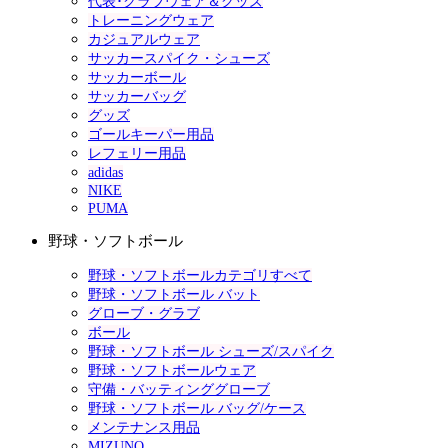
代表･クラブウェア＆グッズ
トレーニングウェア
カジュアルウェア
サッカースパイク・シューズ
サッカーボール
サッカーバッグ
グッズ
ゴールキーパー用品
レフェリー用品
adidas
NIKE
PUMA
野球・ソフトボール
野球・ソフトボールカテゴリすべて
野球・ソフトボール バット
グローブ・グラブ
ボール
野球・ソフトボール シューズ/スパイク
野球・ソフトボールウェア
守備・バッティンググローブ
野球・ソフトボール バッグ/ケース
メンテナンス用品
MIZUNO