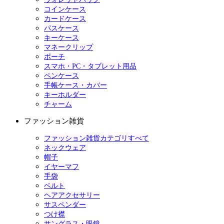
コインケース
カードケース
パスケース
キーケース
マネークリップ
ポーチ
スマホ・PC・タブレット用品
ペンケース
手帳ケース・カバー
キーホルダー
チャーム
ファッション雑貨
ファッション雑貨カテゴリすべて
ネックウェア
帽子
イヤーマフ
手袋
ベルト
ヘアアクセサリー
サスペンダー
つけ襟
サングラス・眼鏡