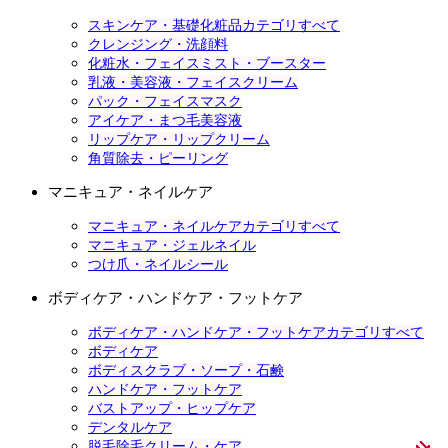
スキンケア・基礎化粧品カテゴリすべて
クレンジング・洗顔料
化粧水・フェイスミスト・ブースター
乳液・美容液・フェイスクリーム
パック・フェイスマスク
アイケア・まつ毛美容液
リップケア・リップクリーム
角質除去・ピーリング
マニキュア・ネイルケア
マニキュア・ネイルケアカテゴリすべて
マニキュア・ジェルネイル
つけ爪・ネイルシール
ボディケア・ハンドケア・フットケア
ボディケア・ハンドケア・フットケアカテゴリすべて
ボディケア
ボディスクラブ・ソープ・石鹸
ハンドケア・フットケア
バストアップ・ヒップケア
デンタルケア
脱毛除毛クリーム・ケア