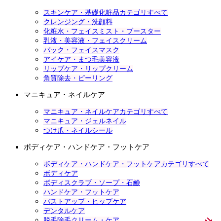
スキンケア・基礎化粧品カテゴリすべて
クレンジング・洗顔料
化粧水・フェイスミスト・ブースター
乳液・美容液・フェイスクリーム
パック・フェイスマスク
アイケア・まつ毛美容液
リップケア・リップクリーム
角質除去・ピーリング
マニキュア・ネイルケア
マニキュア・ネイルケアカテゴリすべて
マニキュア・ジェルネイル
つけ爪・ネイルシール
ボディケア・ハンドケア・フットケア
ボディケア・ハンドケア・フットケアカテゴリすべて
ボディケア
ボディスクラブ・ソープ・石鹸
ハンドケア・フットケア
バストアップ・ヒップケア
デンタルケア
脱毛除毛クリーム・ケア