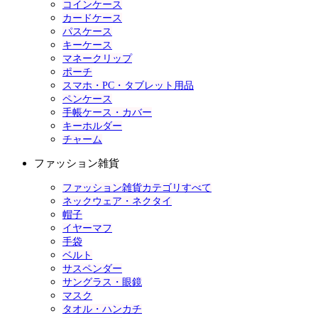
コインケース
カードケース
パスケース
キーケース
マネークリップ
ポーチ
スマホ・PC・タブレット用品
ペンケース
手帳ケース・カバー
キーホルダー
チャーム
ファッション雑貨
ファッション雑貨カテゴリすべて
ネックウェア・ネクタイ
帽子
イヤーマフ
手袋
ベルト
サスペンダー
サングラス・眼鏡
マスク
タオル・ハンカチ