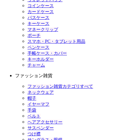
コインケース
カードケース
パスケース
キーケース
マネークリップ
ポーチ
スマホ・PC・タブレット用品
ペンケース
手帳ケース・カバー
キーホルダー
チャーム
ファッション雑貨
ファッション雑貨カテゴリすべて
ネックウェア
帽子
イヤーマフ
手袋
ベルト
ヘアアクセサリー
サスペンダー
つけ襟
サングラス・眼鏡