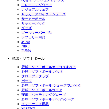
代表･クラブウェア＆グッズ
トレーニングウェア
カジュアルウェア
サッカースパイク・シューズ
サッカーボール
サッカーバッグ
グッズ
ゴールキーパー用品
レフェリー用品
adidas
NIKE
PUMA
野球・ソフトボール
野球・ソフトボールカテゴリすべて
野球・ソフトボール バット
グローブ・グラブ
ボール
野球・ソフトボール シューズ/スパイク
野球・ソフトボールウェア
守備・バッティンググローブ
野球・ソフトボール バッグ/ケース
メンテナンス用品
MIZUNO