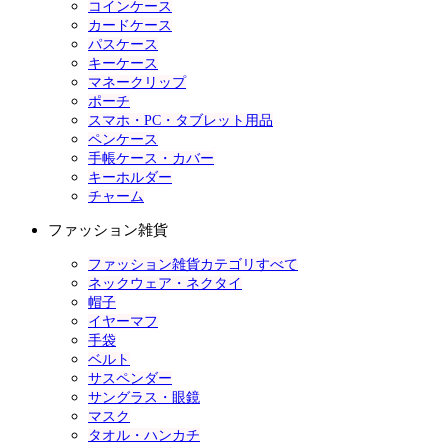
コインケース
カードケース
パスケース
キーケース
マネークリップ
ポーチ
スマホ・PC・タブレット用品
ペンケース
手帳ケース・カバー
キーホルダー
チャーム
ファッション雑貨
ファッション雑貨カテゴリすべて
ネックウェア・ネクタイ
帽子
イヤーマフ
手袋
ベルト
サスペンダー
サングラス・眼鏡
マスク
タオル・ハンカチ