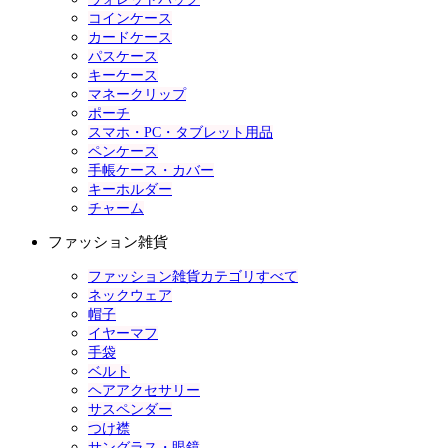
コインケース
カードケース
パスケース
キーケース
マネークリップ
ポーチ
スマホ・PC・タブレット用品
ペンケース
手帳ケース・カバー
キーホルダー
チャーム
ファッション雑貨
ファッション雑貨カテゴリすべて
ネックウェア
帽子
イヤーマフ
手袋
ベルト
ヘアアクセサリー
サスペンダー
つけ襟
サングラス・眼鏡