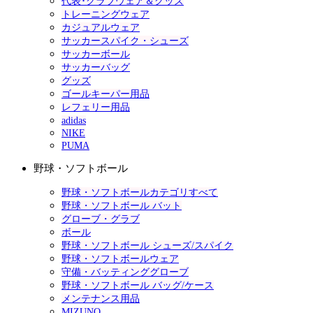
代表･クラブウェア＆グッズ
トレーニングウェア
カジュアルウェア
サッカースパイク・シューズ
サッカーボール
サッカーバッグ
グッズ
ゴールキーパー用品
レフェリー用品
adidas
NIKE
PUMA
野球・ソフトボール
野球・ソフトボールカテゴリすべて
野球・ソフトボール バット
グローブ・グラブ
ボール
野球・ソフトボール シューズ/スパイク
野球・ソフトボールウェア
守備・バッティンググローブ
野球・ソフトボール バッグ/ケース
メンテナンス用品
MIZUNO