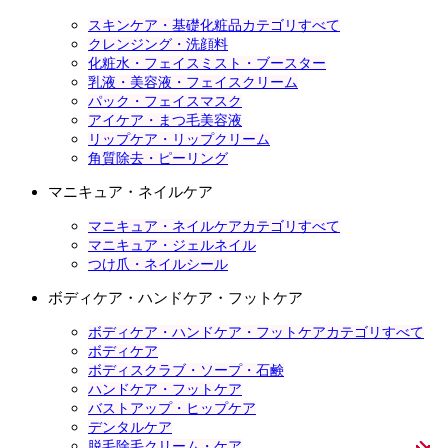
スキンケア・基礎化粧品カテゴリすべて
クレンジング・洗顔料
化粧水・フェイスミスト・ブースター
乳液・美容液・フェイスクリーム
パック・フェイスマスク
アイケア・まつ毛美容液
リップケア・リップクリーム
角質除去・ピーリング
マニキュア・ネイルケア
マニキュア・ネイルケアカテゴリすべて
マニキュア・ジェルネイル
つけ爪・ネイルシール
ボディケア・ハンドケア・フットケア
ボディケア・ハンドケア・フットケアカテゴリすべて
ボディケア
ボディスクラブ・ソープ・石鹸
ハンドケア・フットケア
バストアップ・ヒップケア
デンタルケア
脱毛除毛クリーム・ケア