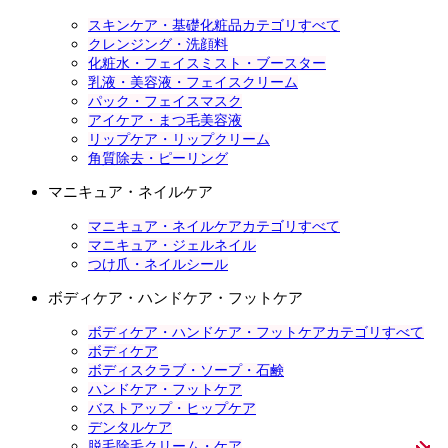
スキンケア・基礎化粧品カテゴリすべて
クレンジング・洗顔料
化粧水・フェイスミスト・ブースター
乳液・美容液・フェイスクリーム
パック・フェイスマスク
アイケア・まつ毛美容液
リップケア・リップクリーム
角質除去・ピーリング
マニキュア・ネイルケア
マニキュア・ネイルケアカテゴリすべて
マニキュア・ジェルネイル
つけ爪・ネイルシール
ボディケア・ハンドケア・フットケア
ボディケア・ハンドケア・フットケアカテゴリすべて
ボディケア
ボディスクラブ・ソープ・石鹸
ハンドケア・フットケア
バストアップ・ヒップケア
デンタルケア
脱毛除毛クリーム・ケア