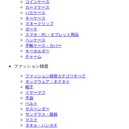
コインケース
カードケース
パスケース
キーケース
マネークリップ
ポーチ
スマホ・PC・タブレット用品
ペンケース
手帳ケース・カバー
キーホルダー
チャーム
ファッション雑貨
ファッション雑貨カテゴリすべて
ネックウェア・ネクタイ
帽子
イヤーマフ
手袋
ベルト
サスペンダー
サングラス・眼鏡
マスク
タオル・ハンカチ