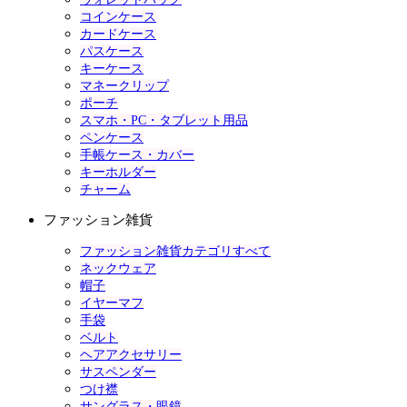
コインケース
カードケース
パスケース
キーケース
マネークリップ
ポーチ
スマホ・PC・タブレット用品
ペンケース
手帳ケース・カバー
キーホルダー
チャーム
ファッション雑貨
ファッション雑貨カテゴリすべて
ネックウェア
帽子
イヤーマフ
手袋
ベルト
ヘアアクセサリー
サスペンダー
つけ襟
サングラス・眼鏡