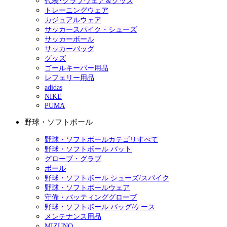
代表･クラブウェア＆グッズ
トレーニングウェア
カジュアルウェア
サッカースパイク・シューズ
サッカーボール
サッカーバッグ
グッズ
ゴールキーパー用品
レフェリー用品
adidas
NIKE
PUMA
野球・ソフトボール
野球・ソフトボールカテゴリすべて
野球・ソフトボール バット
グローブ・グラブ
ボール
野球・ソフトボール シューズ/スパイク
野球・ソフトボールウェア
守備・バッティンググローブ
野球・ソフトボール バッグ/ケース
メンテナンス用品
MIZUNO