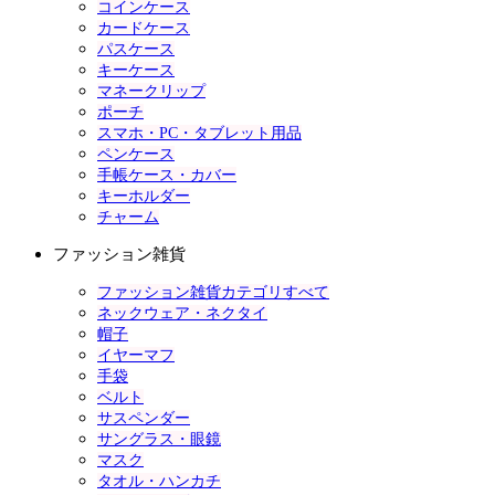
コインケース
カードケース
パスケース
キーケース
マネークリップ
ポーチ
スマホ・PC・タブレット用品
ペンケース
手帳ケース・カバー
キーホルダー
チャーム
ファッション雑貨
ファッション雑貨カテゴリすべて
ネックウェア・ネクタイ
帽子
イヤーマフ
手袋
ベルト
サスペンダー
サングラス・眼鏡
マスク
タオル・ハンカチ