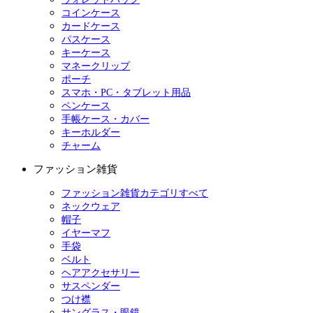
コインケース
カードケース
パスケース
キーケース
マネークリップ
ポーチ
スマホ・PC・タブレット用品
ペンケース
手帳ケース・カバー
キーホルダー
チャーム
ファッション雑貨
ファッション雑貨カテゴリすべて
ネックウェア
帽子
イヤーマフ
手袋
ベルト
ヘアアクセサリー
サスペンダー
つけ襟
サングラス・眼鏡