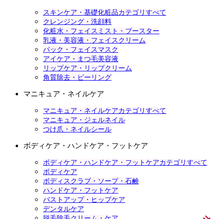
スキンケア・基礎化粧品カテゴリすべて
クレンジング・洗顔料
化粧水・フェイスミスト・ブースター
乳液・美容液・フェイスクリーム
パック・フェイスマスク
アイケア・まつ毛美容液
リップケア・リップクリーム
角質除去・ピーリング
マニキュア・ネイルケア
マニキュア・ネイルケアカテゴリすべて
マニキュア・ジェルネイル
つけ爪・ネイルシール
ボディケア・ハンドケア・フットケア
ボディケア・ハンドケア・フットケアカテゴリすべて
ボディケア
ボディスクラブ・ソープ・石鹸
ハンドケア・フットケア
バストアップ・ヒップケア
デンタルケア
脱毛除毛クリーム・ケア