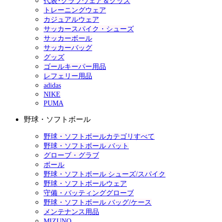
代表･クラブウェア＆グッズ
トレーニングウェア
カジュアルウェア
サッカースパイク・シューズ
サッカーボール
サッカーバッグ
グッズ
ゴールキーパー用品
レフェリー用品
adidas
NIKE
PUMA
野球・ソフトボール
野球・ソフトボールカテゴリすべて
野球・ソフトボール バット
グローブ・グラブ
ボール
野球・ソフトボール シューズ/スパイク
野球・ソフトボールウェア
守備・バッティンググローブ
野球・ソフトボール バッグ/ケース
メンテナンス用品
MIZUNO