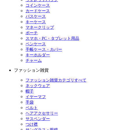
コインケース
カードケース
パスケース
キーケース
マネークリップ
ポーチ
スマホ・PC・タブレット用品
ペンケース
手帳ケース・カバー
キーホルダー
チャーム
ファッション雑貨
ファッション雑貨カテゴリすべて
ネックウェア
帽子
イヤーマフ
手袋
ベルト
ヘアアクセサリー
サスペンダー
つけ襟
サングラス・眼鏡