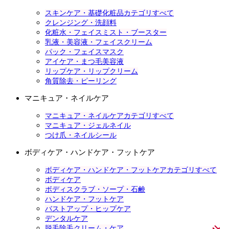
スキンケア・基礎化粧品カテゴリすべて
クレンジング・洗顔料
化粧水・フェイスミスト・ブースター
乳液・美容液・フェイスクリーム
パック・フェイスマスク
アイケア・まつ毛美容液
リップケア・リップクリーム
角質除去・ピーリング
マニキュア・ネイルケア
マニキュア・ネイルケアカテゴリすべて
マニキュア・ジェルネイル
つけ爪・ネイルシール
ボディケア・ハンドケア・フットケア
ボディケア・ハンドケア・フットケアカテゴリすべて
ボディケア
ボディスクラブ・ソープ・石鹸
ハンドケア・フットケア
バストアップ・ヒップケア
デンタルケア
脱毛除毛クリーム・ケア