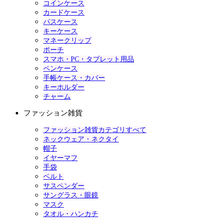
コインケース
カードケース
パスケース
キーケース
マネークリップ
ポーチ
スマホ・PC・タブレット用品
ペンケース
手帳ケース・カバー
キーホルダー
チャーム
ファッション雑貨
ファッション雑貨カテゴリすべて
ネックウェア・ネクタイ
帽子
イヤーマフ
手袋
ベルト
サスペンダー
サングラス・眼鏡
マスク
タオル・ハンカチ