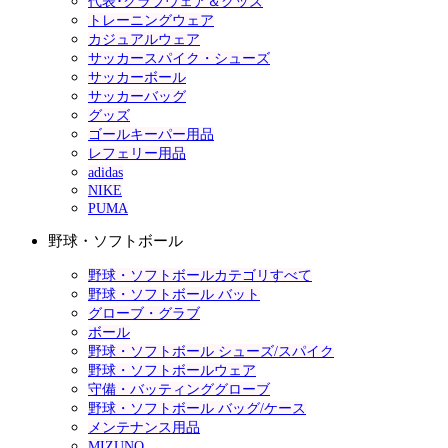
代表･クラブウェア＆グッズ
トレーニングウェア
カジュアルウェア
サッカースパイク・シューズ
サッカーボール
サッカーバッグ
グッズ
ゴールキーパー用品
レフェリー用品
adidas
NIKE
PUMA
野球・ソフトボール
野球・ソフトボールカテゴリすべて
野球・ソフトボール バット
グローブ・グラブ
ボール
野球・ソフトボール シューズ/スパイク
野球・ソフトボールウェア
守備・バッティンググローブ
野球・ソフトボール バッグ/ケース
メンテナンス用品
MIZUNO