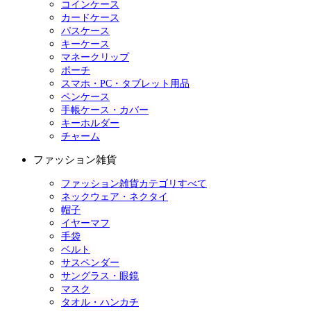
コインケース
カードケース
パスケース
キーケース
マネークリップ
ポーチ
スマホ・PC・タブレット用品
ペンケース
手帳ケース・カバー
キーホルダー
チャーム
ファッション雑貨
ファッション雑貨カテゴリすべて
ネックウェア・ネクタイ
帽子
イヤーマフ
手袋
ベルト
サスペンダー
サングラス・眼鏡
マスク
タオル・ハンカチ