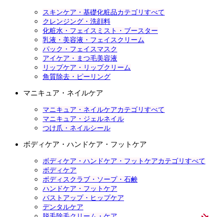
スキンケア・基礎化粧品カテゴリすべて
クレンジング・洗顔料
化粧水・フェイスミスト・ブースター
乳液・美容液・フェイスクリーム
パック・フェイスマスク
アイケア・まつ毛美容液
リップケア・リップクリーム
角質除去・ピーリング
マニキュア・ネイルケア
マニキュア・ネイルケアカテゴリすべて
マニキュア・ジェルネイル
つけ爪・ネイルシール
ボディケア・ハンドケア・フットケア
ボディケア・ハンドケア・フットケアカテゴリすべて
ボディケア
ボディスクラブ・ソープ・石鹸
ハンドケア・フットケア
バストアップ・ヒップケア
デンタルケア
脱毛除毛クリーム・ケア