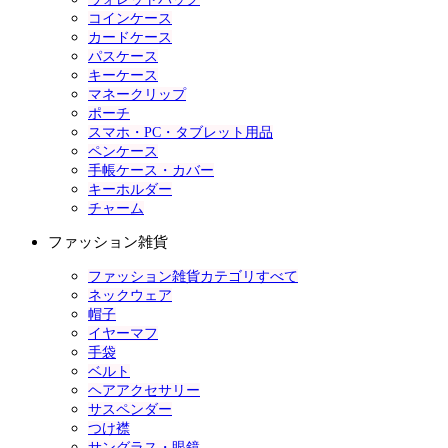
コインケース
カードケース
パスケース
キーケース
マネークリップ
ポーチ
スマホ・PC・タブレット用品
ペンケース
手帳ケース・カバー
キーホルダー
チャーム
ファッション雑貨
ファッション雑貨カテゴリすべて
ネックウェア
帽子
イヤーマフ
手袋
ベルト
ヘアアクセサリー
サスペンダー
つけ襟
サングラス・眼鏡