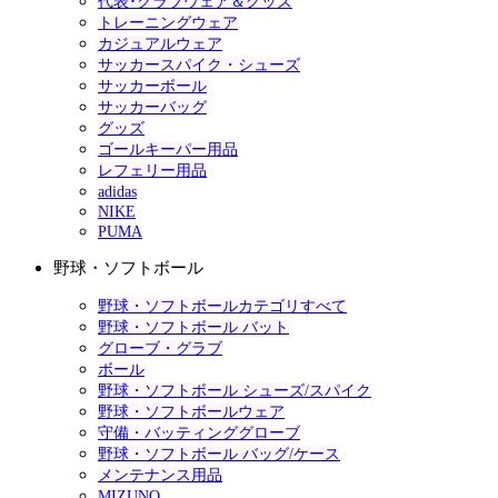
代表･クラブウェア＆グッズ
トレーニングウェア
カジュアルウェア
サッカースパイク・シューズ
サッカーボール
サッカーバッグ
グッズ
ゴールキーパー用品
レフェリー用品
adidas
NIKE
PUMA
野球・ソフトボール
野球・ソフトボールカテゴリすべて
野球・ソフトボール バット
グローブ・グラブ
ボール
野球・ソフトボール シューズ/スパイク
野球・ソフトボールウェア
守備・バッティンググローブ
野球・ソフトボール バッグ/ケース
メンテナンス用品
MIZUNO