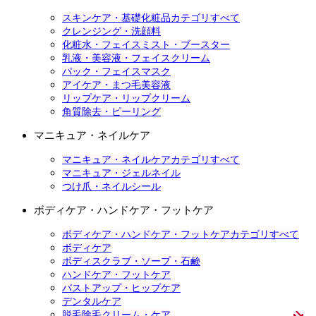
スキンケア・基礎化粧品カテゴリすべて
クレンジング・洗顔料
化粧水・フェイスミスト・ブースター
乳液・美容液・フェイスクリーム
パック・フェイスマスク
アイケア・まつ毛美容液
リップケア・リップクリーム
角質除去・ピーリング
マニキュア・ネイルケア
マニキュア・ネイルケアカテゴリすべて
マニキュア・ジェルネイル
つけ爪・ネイルシール
ボディケア・ハンドケア・フットケア
ボディケア・ハンドケア・フットケアカテゴリすべて
ボディケア
ボディスクラブ・ソープ・石鹸
ハンドケア・フットケア
バストアップ・ヒップケア
デンタルケア
脱毛除毛クリーム・ケア