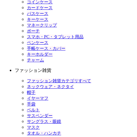
コインケース
カードケース
パスケース
キーケース
マネークリップ
ポーチ
スマホ・PC・タブレット用品
ペンケース
手帳ケース・カバー
キーホルダー
チャーム
ファッション雑貨
ファッション雑貨カテゴリすべて
ネックウェア・ネクタイ
帽子
イヤーマフ
手袋
ベルト
サスペンダー
サングラス・眼鏡
マスク
タオル・ハンカチ