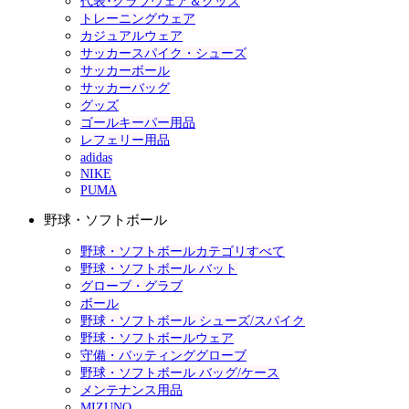
代表･クラブウェア＆グッズ
トレーニングウェア
カジュアルウェア
サッカースパイク・シューズ
サッカーボール
サッカーバッグ
グッズ
ゴールキーパー用品
レフェリー用品
adidas
NIKE
PUMA
野球・ソフトボール
野球・ソフトボールカテゴリすべて
野球・ソフトボール バット
グローブ・グラブ
ボール
野球・ソフトボール シューズ/スパイク
野球・ソフトボールウェア
守備・バッティンググローブ
野球・ソフトボール バッグ/ケース
メンテナンス用品
MIZUNO