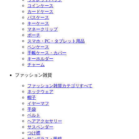
コインケース
カードケース
パスケース
キーケース
マネークリップ
ポーチ
スマホ・PC・タブレット用品
ペンケース
手帳ケース・カバー
キーホルダー
チャーム
ファッション雑貨
ファッション雑貨カテゴリすべて
ネックウェア
帽子
イヤーマフ
手袋
ベルト
ヘアアクセサリー
サスペンダー
つけ襟
サングラス・眼鏡