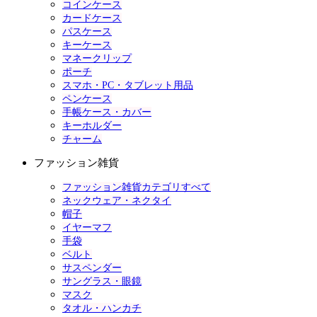
コインケース
カードケース
パスケース
キーケース
マネークリップ
ポーチ
スマホ・PC・タブレット用品
ペンケース
手帳ケース・カバー
キーホルダー
チャーム
ファッション雑貨
ファッション雑貨カテゴリすべて
ネックウェア・ネクタイ
帽子
イヤーマフ
手袋
ベルト
サスペンダー
サングラス・眼鏡
マスク
タオル・ハンカチ