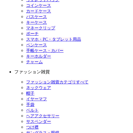
コインケース
カードケース
パスケース
キーケース
マネークリップ
ポーチ
スマホ・PC・タブレット用品
ペンケース
手帳ケース・カバー
キーホルダー
チャーム
ファッション雑貨
ファッション雑貨カテゴリすべて
ネックウェア
帽子
イヤーマフ
手袋
ベルト
ヘアアクセサリー
サスペンダー
つけ襟
サングラス・眼鏡