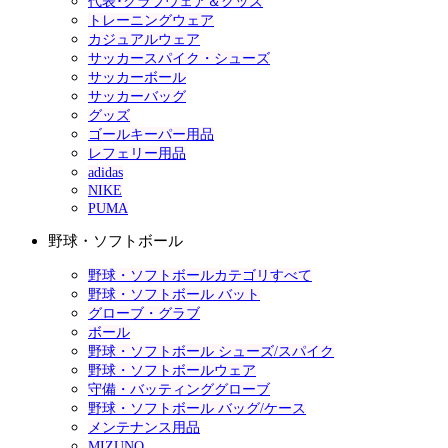
代表･クラブウェア＆グッズ
トレーニングウェア
カジュアルウェア
サッカースパイク・シューズ
サッカーボール
サッカーバッグ
グッズ
ゴールキーパー用品
レフェリー用品
adidas
NIKE
PUMA
野球・ソフトボール
野球・ソフトボールカテゴリすべて
野球・ソフトボール バット
グローブ・グラブ
ボール
野球・ソフトボール シューズ/スパイク
野球・ソフトボールウェア
守備・バッティンググローブ
野球・ソフトボール バッグ/ケース
メンテナンス用品
MIZUNO