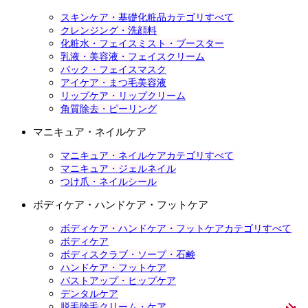
スキンケア・基礎化粧品カテゴリすべて
クレンジング・洗顔料
化粧水・フェイスミスト・ブースター
乳液・美容液・フェイスクリーム
パック・フェイスマスク
アイケア・まつ毛美容液
リップケア・リップクリーム
角質除去・ピーリング
マニキュア・ネイルケア
マニキュア・ネイルケアカテゴリすべて
マニキュア・ジェルネイル
つけ爪・ネイルシール
ボディケア・ハンドケア・フットケア
ボディケア・ハンドケア・フットケアカテゴリすべて
ボディケア
ボディスクラブ・ソープ・石鹸
ハンドケア・フットケア
バストアップ・ヒップケア
デンタルケア
脱毛除毛クリーム・ケア