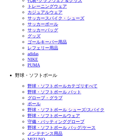
代表･クラブウェア＆グッズ
トレーニングウェア
カジュアルウェア
サッカースパイク・シューズ
サッカーボール
サッカーバッグ
グッズ
ゴールキーパー用品
レフェリー用品
adidas
NIKE
PUMA
野球・ソフトボール
野球・ソフトボールカテゴリすべて
野球・ソフトボール バット
グローブ・グラブ
ボール
野球・ソフトボール シューズ/スパイク
野球・ソフトボールウェア
守備・バッティンググローブ
野球・ソフトボール バッグ/ケース
メンテナンス用品
MIZUNO