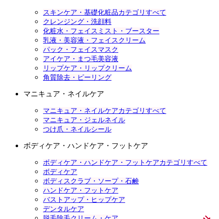
スキンケア・基礎化粧品カテゴリすべて
クレンジング・洗顔料
化粧水・フェイスミスト・ブースター
乳液・美容液・フェイスクリーム
パック・フェイスマスク
アイケア・まつ毛美容液
リップケア・リップクリーム
角質除去・ピーリング
マニキュア・ネイルケア
マニキュア・ネイルケアカテゴリすべて
マニキュア・ジェルネイル
つけ爪・ネイルシール
ボディケア・ハンドケア・フットケア
ボディケア・ハンドケア・フットケアカテゴリすべて
ボディケア
ボディスクラブ・ソープ・石鹸
ハンドケア・フットケア
バストアップ・ヒップケア
デンタルケア
脱毛除毛クリーム・ケア