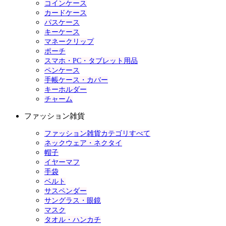
コインケース
カードケース
パスケース
キーケース
マネークリップ
ポーチ
スマホ・PC・タブレット用品
ペンケース
手帳ケース・カバー
キーホルダー
チャーム
ファッション雑貨
ファッション雑貨カテゴリすべて
ネックウェア・ネクタイ
帽子
イヤーマフ
手袋
ベルト
サスペンダー
サングラス・眼鏡
マスク
タオル・ハンカチ