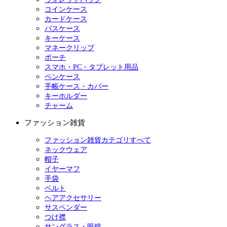
コインケース
カードケース
パスケース
キーケース
マネークリップ
ポーチ
スマホ・PC・タブレット用品
ペンケース
手帳ケース・カバー
キーホルダー
チャーム
ファッション雑貨
ファッション雑貨カテゴリすべて
ネックウェア
帽子
イヤーマフ
手袋
ベルト
ヘアアクセサリー
サスペンダー
つけ襟
サングラス・眼鏡