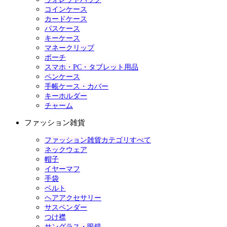
コインケース
カードケース
パスケース
キーケース
マネークリップ
ポーチ
スマホ・PC・タブレット用品
ペンケース
手帳ケース・カバー
キーホルダー
チャーム
ファッション雑貨
ファッション雑貨カテゴリすべて
ネックウェア
帽子
イヤーマフ
手袋
ベルト
ヘアアクセサリー
サスペンダー
つけ襟
サングラス・眼鏡