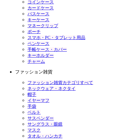
コインケース
カードケース
パスケース
キーケース
マネークリップ
ポーチ
スマホ・PC・タブレット用品
ペンケース
手帳ケース・カバー
キーホルダー
チャーム
ファッション雑貨
ファッション雑貨カテゴリすべて
ネックウェア・ネクタイ
帽子
イヤーマフ
手袋
ベルト
サスペンダー
サングラス・眼鏡
マスク
タオル・ハンカチ