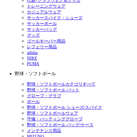
代表･クラブウェア＆グッズ
トレーニングウェア
カジュアルウェア
サッカースパイク・シューズ
サッカーボール
サッカーバッグ
グッズ
ゴールキーパー用品
レフェリー用品
adidas
NIKE
PUMA
野球・ソフトボール
野球・ソフトボールカテゴリすべて
野球・ソフトボール バット
グローブ・グラブ
ボール
野球・ソフトボール シューズ/スパイク
野球・ソフトボールウェア
守備・バッティンググローブ
野球・ソフトボール バッグ/ケース
メンテナンス用品
MIZUNO