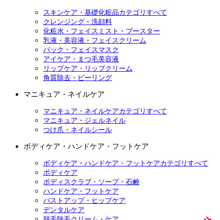
スキンケア・基礎化粧品カテゴリすべて
クレンジング・洗顔料
化粧水・フェイスミスト・ブースター
乳液・美容液・フェイスクリーム
パック・フェイスマスク
アイケア・まつ毛美容液
リップケア・リップクリーム
角質除去・ピーリング
マニキュア・ネイルケア
マニキュア・ネイルケアカテゴリすべて
マニキュア・ジェルネイル
つけ爪・ネイルシール
ボディケア・ハンドケア・フットケア
ボディケア・ハンドケア・フットケアカテゴリすべて
ボディケア
ボディスクラブ・ソープ・石鹸
ハンドケア・フットケア
バストアップ・ヒップケア
デンタルケア
脱毛除毛クリーム・ケア