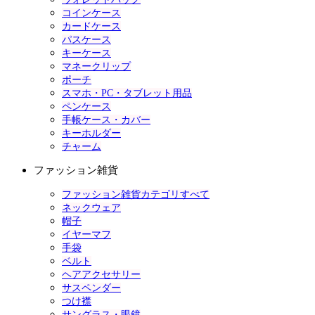
コインケース
カードケース
パスケース
キーケース
マネークリップ
ポーチ
スマホ・PC・タブレット用品
ペンケース
手帳ケース・カバー
キーホルダー
チャーム
ファッション雑貨
ファッション雑貨カテゴリすべて
ネックウェア
帽子
イヤーマフ
手袋
ベルト
ヘアアクセサリー
サスペンダー
つけ襟
サングラス・眼鏡