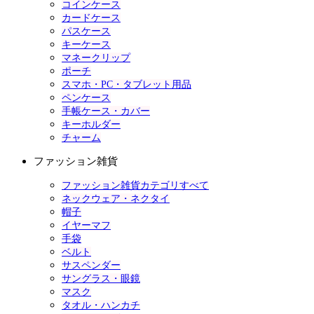
コインケース
カードケース
パスケース
キーケース
マネークリップ
ポーチ
スマホ・PC・タブレット用品
ペンケース
手帳ケース・カバー
キーホルダー
チャーム
ファッション雑貨
ファッション雑貨カテゴリすべて
ネックウェア・ネクタイ
帽子
イヤーマフ
手袋
ベルト
サスペンダー
サングラス・眼鏡
マスク
タオル・ハンカチ