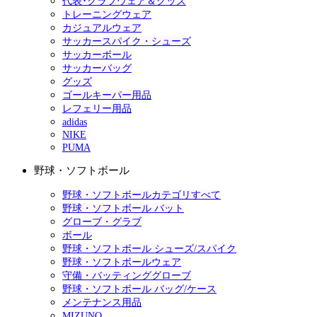
代表･クラブウェア＆グッズ
トレーニングウェア
カジュアルウェア
サッカースパイク・シューズ
サッカーボール
サッカーバッグ
グッズ
ゴールキーパー用品
レフェリー用品
adidas
NIKE
PUMA
野球・ソフトボール
野球・ソフトボールカテゴリすべて
野球・ソフトボール バット
グローブ・グラブ
ボール
野球・ソフトボール シューズ/スパイク
野球・ソフトボールウェア
守備・バッティンググローブ
野球・ソフトボール バッグ/ケース
メンテナンス用品
MIZUNO