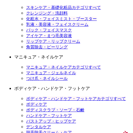
スキンケア・基礎化粧品カテゴリすべて
クレンジング・洗顔料
化粧水・フェイスミスト・ブースター
乳液・美容液・フェイスクリーム
パック・フェイスマスク
アイケア・まつ毛美容液
リップケア・リップクリーム
角質除去・ピーリング
マニキュア・ネイルケア
マニキュア・ネイルケアカテゴリすべて
マニキュア・ジェルネイル
つけ爪・ネイルシール
ボディケア・ハンドケア・フットケア
ボディケア・ハンドケア・フットケアカテゴリすべて
ボディケア
ボディスクラブ・ソープ・石鹸
ハンドケア・フットケア
バストアップ・ヒップケア
デンタルケア
脱毛除毛クリーム・ケア