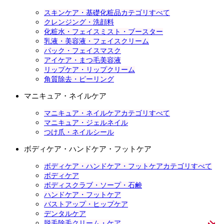
スキンケア・基礎化粧品カテゴリすべて
クレンジング・洗顔料
化粧水・フェイスミスト・ブースター
乳液・美容液・フェイスクリーム
パック・フェイスマスク
アイケア・まつ毛美容液
リップケア・リップクリーム
角質除去・ピーリング
マニキュア・ネイルケア
マニキュア・ネイルケアカテゴリすべて
マニキュア・ジェルネイル
つけ爪・ネイルシール
ボディケア・ハンドケア・フットケア
ボディケア・ハンドケア・フットケアカテゴリすべて
ボディケア
ボディスクラブ・ソープ・石鹸
ハンドケア・フットケア
バストアップ・ヒップケア
デンタルケア
脱毛除毛クリーム・ケア