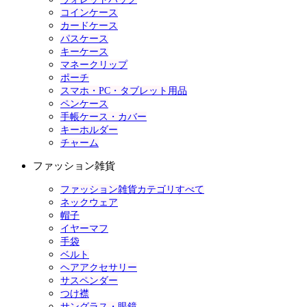
コインケース
カードケース
パスケース
キーケース
マネークリップ
ポーチ
スマホ・PC・タブレット用品
ペンケース
手帳ケース・カバー
キーホルダー
チャーム
ファッション雑貨
ファッション雑貨カテゴリすべて
ネックウェア
帽子
イヤーマフ
手袋
ベルト
ヘアアクセサリー
サスペンダー
つけ襟
サングラス・眼鏡