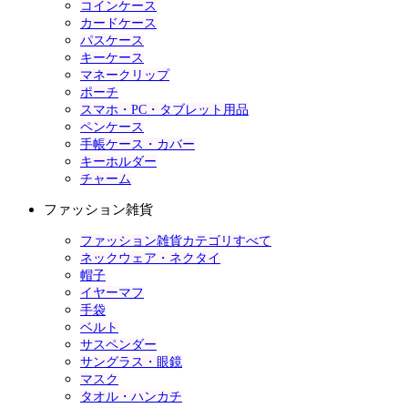
コインケース
カードケース
パスケース
キーケース
マネークリップ
ポーチ
スマホ・PC・タブレット用品
ペンケース
手帳ケース・カバー
キーホルダー
チャーム
ファッション雑貨
ファッション雑貨カテゴリすべて
ネックウェア・ネクタイ
帽子
イヤーマフ
手袋
ベルト
サスペンダー
サングラス・眼鏡
マスク
タオル・ハンカチ