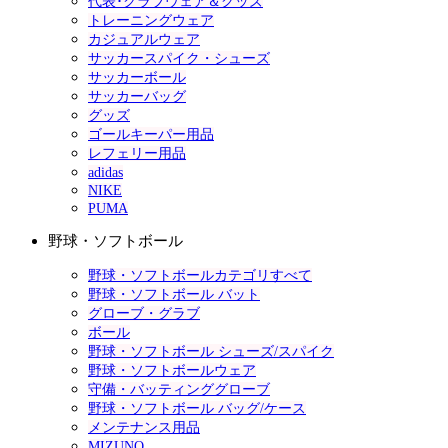
代表･クラブウェア＆グッズ
トレーニングウェア
カジュアルウェア
サッカースパイク・シューズ
サッカーボール
サッカーバッグ
グッズ
ゴールキーパー用品
レフェリー用品
adidas
NIKE
PUMA
野球・ソフトボール
野球・ソフトボールカテゴリすべて
野球・ソフトボール バット
グローブ・グラブ
ボール
野球・ソフトボール シューズ/スパイク
野球・ソフトボールウェア
守備・バッティンググローブ
野球・ソフトボール バッグ/ケース
メンテナンス用品
MIZUNO