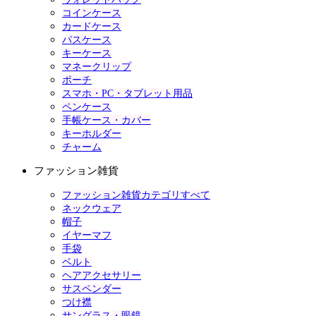
コインケース
カードケース
パスケース
キーケース
マネークリップ
ポーチ
スマホ・PC・タブレット用品
ペンケース
手帳ケース・カバー
キーホルダー
チャーム
ファッション雑貨
ファッション雑貨カテゴリすべて
ネックウェア
帽子
イヤーマフ
手袋
ベルト
ヘアアクセサリー
サスペンダー
つけ襟
サングラス・眼鏡