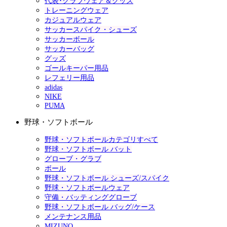
代表･クラブウェア＆グッズ
トレーニングウェア
カジュアルウェア
サッカースパイク・シューズ
サッカーボール
サッカーバッグ
グッズ
ゴールキーパー用品
レフェリー用品
adidas
NIKE
PUMA
野球・ソフトボール
野球・ソフトボールカテゴリすべて
野球・ソフトボール バット
グローブ・グラブ
ボール
野球・ソフトボール シューズ/スパイク
野球・ソフトボールウェア
守備・バッティンググローブ
野球・ソフトボール バッグ/ケース
メンテナンス用品
MIZUNO