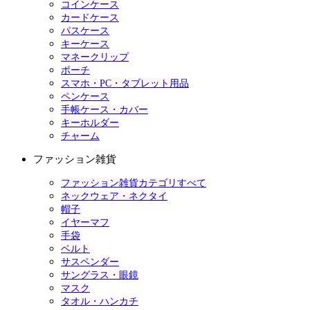
コインケース
カードケース
パスケース
キーケース
マネークリップ
ポーチ
スマホ・PC・タブレット用品
ペンケース
手帳ケース・カバー
キーホルダー
チャーム
ファッション雑貨
ファッション雑貨カテゴリすべて
ネックウェア・ネクタイ
帽子
イヤーマフ
手袋
ベルト
サスペンダー
サングラス・眼鏡
マスク
タオル・ハンカチ