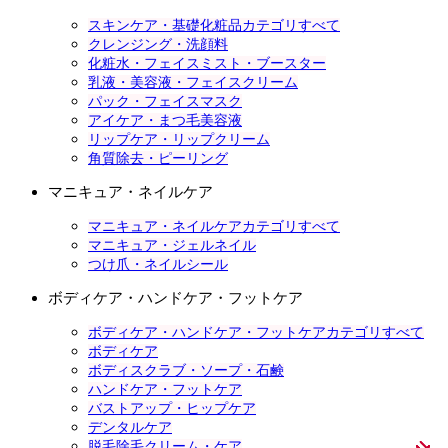
スキンケア・基礎化粧品カテゴリすべて
クレンジング・洗顔料
化粧水・フェイスミスト・ブースター
乳液・美容液・フェイスクリーム
パック・フェイスマスク
アイケア・まつ毛美容液
リップケア・リップクリーム
角質除去・ピーリング
マニキュア・ネイルケア
マニキュア・ネイルケアカテゴリすべて
マニキュア・ジェルネイル
つけ爪・ネイルシール
ボディケア・ハンドケア・フットケア
ボディケア・ハンドケア・フットケアカテゴリすべて
ボディケア
ボディスクラブ・ソープ・石鹸
ハンドケア・フットケア
バストアップ・ヒップケア
デンタルケア
脱毛除毛クリーム・ケア