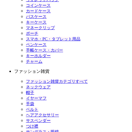
コインケース
カードケース
パスケース
キーケース
マネークリップ
ポーチ
スマホ・PC・タブレット用品
ペンケース
手帳ケース・カバー
キーホルダー
チャーム
ファッション雑貨
ファッション雑貨カテゴリすべて
ネックウェア
帽子
イヤーマフ
手袋
ベルト
ヘアアクセサリー
サスペンダー
つけ襟
サングラス・眼鏡