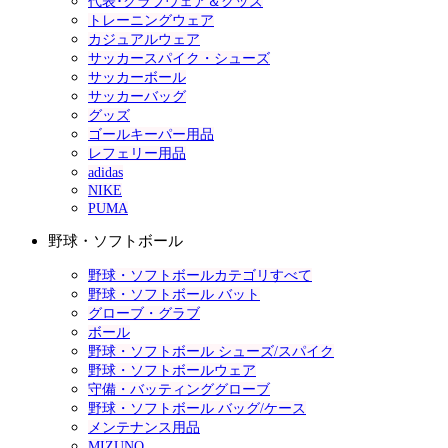
代表･クラブウェア＆グッズ
トレーニングウェア
カジュアルウェア
サッカースパイク・シューズ
サッカーボール
サッカーバッグ
グッズ
ゴールキーパー用品
レフェリー用品
adidas
NIKE
PUMA
野球・ソフトボール
野球・ソフトボールカテゴリすべて
野球・ソフトボール バット
グローブ・グラブ
ボール
野球・ソフトボール シューズ/スパイク
野球・ソフトボールウェア
守備・バッティンググローブ
野球・ソフトボール バッグ/ケース
メンテナンス用品
MIZUNO