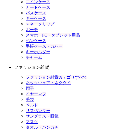
コインケース
カードケース
パスケース
キーケース
マネークリップ
ポーチ
スマホ・PC・タブレット用品
ペンケース
手帳ケース・カバー
キーホルダー
チャーム
ファッション雑貨
ファッション雑貨カテゴリすべて
ネックウェア・ネクタイ
帽子
イヤーマフ
手袋
ベルト
サスペンダー
サングラス・眼鏡
マスク
タオル・ハンカチ