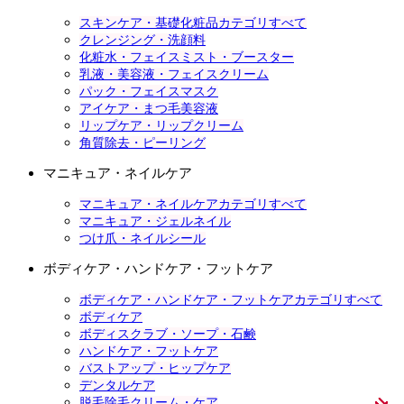
スキンケア・基礎化粧品カテゴリすべて
クレンジング・洗顔料
化粧水・フェイスミスト・ブースター
乳液・美容液・フェイスクリーム
パック・フェイスマスク
アイケア・まつ毛美容液
リップケア・リップクリーム
角質除去・ピーリング
マニキュア・ネイルケア
マニキュア・ネイルケアカテゴリすべて
マニキュア・ジェルネイル
つけ爪・ネイルシール
ボディケア・ハンドケア・フットケア
ボディケア・ハンドケア・フットケアカテゴリすべて
ボディケア
ボディスクラブ・ソープ・石鹸
ハンドケア・フットケア
バストアップ・ヒップケア
デンタルケア
脱毛除毛クリーム・ケア