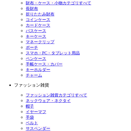
財布・ケース・小物カテゴリすべて
長財布
折りたたみ財布
コインケース
カードケース
パスケース
キーケース
マネークリップ
ポーチ
スマホ・PC・タブレット用品
ペンケース
手帳ケース・カバー
キーホルダー
チャーム
ファッション雑貨
ファッション雑貨カテゴリすべて
ネックウェア・ネクタイ
帽子
イヤーマフ
手袋
ベルト
サスペンダー