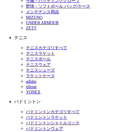
守備・バッティンググローブ
野球・ソフトボール バッグ/ケース
メンテナンス用品
MIZUNO
UNDER ARMOUR
ZETT
テニス
テニスカテゴリすべて
テニスラケット
テニスボール
テニスウェア
テニスシューズ
ラケットケース
adidas
ellesse
YONEX
バドミントン
バドミントンカテゴリすべて
バドミントンラケット
バドミントンシャトルコック
バドミントンウェア