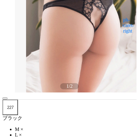
1
/
2
227
ブラック
M
×
L
×