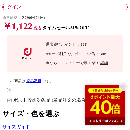
ログイン
通常価格：
2,290円(税込)
￥1,122
タイムセール51%OFF
税込
通常獲得ポイント
：
10
P
dカード利用で、
ポイント
3
倍
：
30
P
今なら
、エントリーで最大
倍！
詳細
この商品は
返品不可
です。
ポスト投函対象品 (単品注文の場合)
サイズ・色を選ぶ
サイズガイド