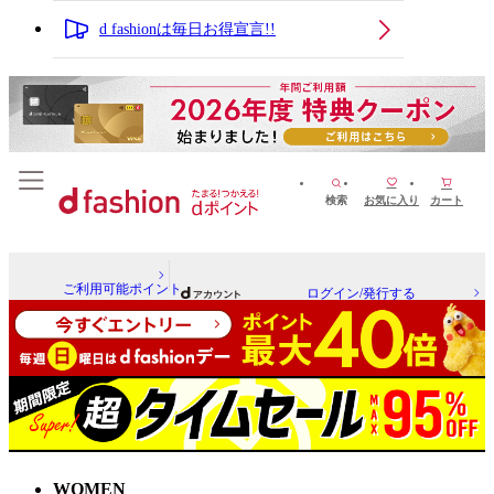
d fashionは毎日お得宣言!!
検索
お気に入り
カート
ご利用可能ポイント
ログイン/発行する
WOMEN