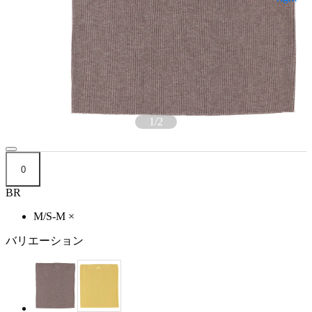
1
/
2
0
BR
M/S-M
×
バリエーション