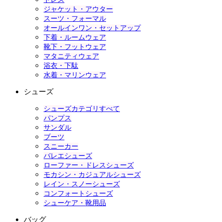
ジャケット・アウター
スーツ・フォーマル
オールインワン・セットアップ
下着・ルームウェア
靴下・フットウェア
マタニティウェア
浴衣・下駄
水着・マリンウェア
シューズ
シューズカテゴリすべて
パンプス
サンダル
ブーツ
スニーカー
バレエシューズ
ローファー・ドレスシューズ
モカシン・カジュアルシューズ
レイン・スノーシューズ
コンフォートシューズ
シューケア・靴用品
バッグ