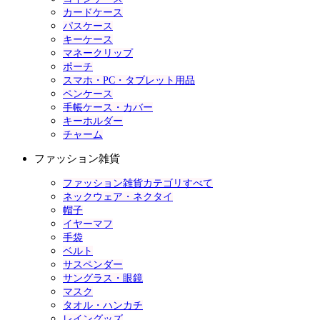
カードケース
パスケース
キーケース
マネークリップ
ポーチ
スマホ・PC・タブレット用品
ペンケース
手帳ケース・カバー
キーホルダー
チャーム
ファッション雑貨
ファッション雑貨カテゴリすべて
ネックウェア・ネクタイ
帽子
イヤーマフ
手袋
ベルト
サスペンダー
サングラス・眼鏡
マスク
タオル・ハンカチ
レイングッズ