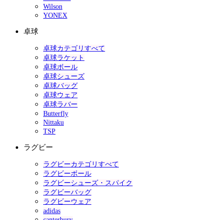
Wilson
YONEX
卓球
卓球カテゴリすべて
卓球ラケット
卓球ボール
卓球シューズ
卓球バッグ
卓球ウェア
卓球ラバー
Butterfly
Nittaku
TSP
ラグビー
ラグビーカテゴリすべて
ラグビーボール
ラグビーシューズ・スパイク
ラグビーバッグ
ラグビーウェア
adidas
canterbury