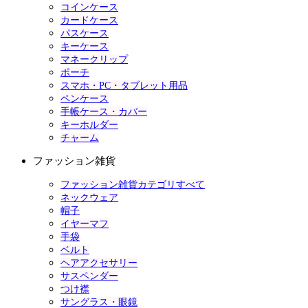
コインケース
カードケース
パスケース
キーケース
マネークリップ
ポーチ
スマホ・PC・タブレット用品
ペンケース
手帳ケース・カバー
キーホルダー
チャーム
ファッション雑貨
ファッション雑貨カテゴリすべて
ネックウェア
帽子
イヤーマフ
手袋
ベルト
ヘアアクセサリー
サスペンダー
つけ襟
サングラス・眼鏡