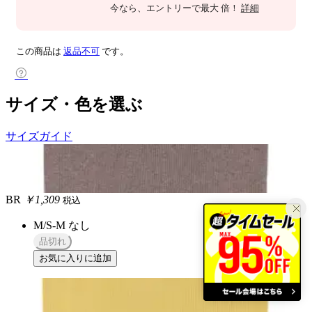
今なら
、エントリーで最大
倍！
詳細
この商品は
返品不可
です。
サイズ・色を選ぶ
サイズガイド
BR
￥1,309
税込
M/S-M
なし
品切れ
お気に入りに追加