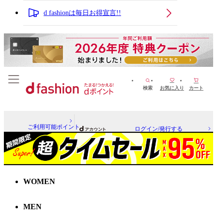
d fashionは毎日お得宣言!!
検索
お気に入り
カート
ご利用可能ポイント
ログイン/発行する
WOMEN
MEN