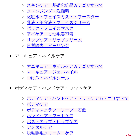
スキンケア・基礎化粧品カテゴリすべて
クレンジング・洗顔料
化粧水・フェイスミスト・ブースター
乳液・美容液・フェイスクリーム
パック・フェイスマスク
アイケア・まつ毛美容液
リップケア・リップクリーム
角質除去・ピーリング
マニキュア・ネイルケア
マニキュア・ネイルケアカテゴリすべて
マニキュア・ジェルネイル
つけ爪・ネイルシール
ボディケア・ハンドケア・フットケア
ボディケア・ハンドケア・フットケアカテゴリすべて
ボディケア
ボディスクラブ・ソープ・石鹸
ハンドケア・フットケア
バストアップ・ヒップケア
デンタルケア
脱毛除毛クリーム・ケア