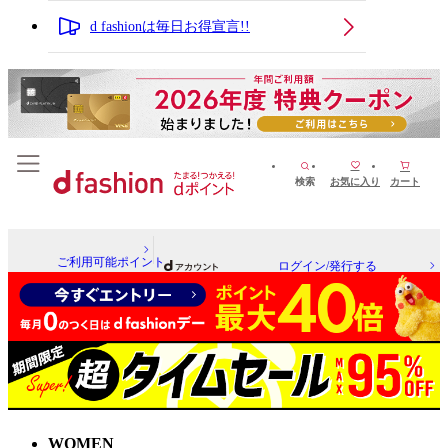
d fashionは毎日お得宣言!!
検索
お気に入り
カート
ご利用可能ポイント
ログイン/発行する
WOMEN