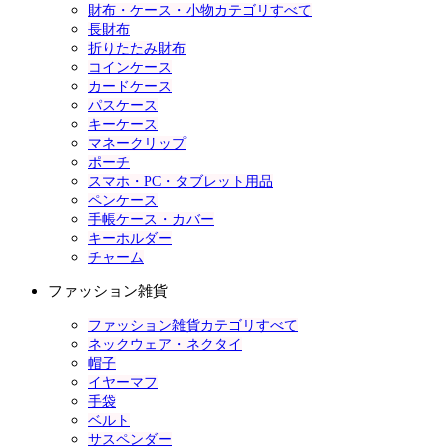
財布・ケース・小物カテゴリすべて
長財布
折りたたみ財布
コインケース
カードケース
パスケース
キーケース
マネークリップ
ポーチ
スマホ・PC・タブレット用品
ペンケース
手帳ケース・カバー
キーホルダー
チャーム
ファッション雑貨
ファッション雑貨カテゴリすべて
ネックウェア・ネクタイ
帽子
イヤーマフ
手袋
ベルト
サスペンダー