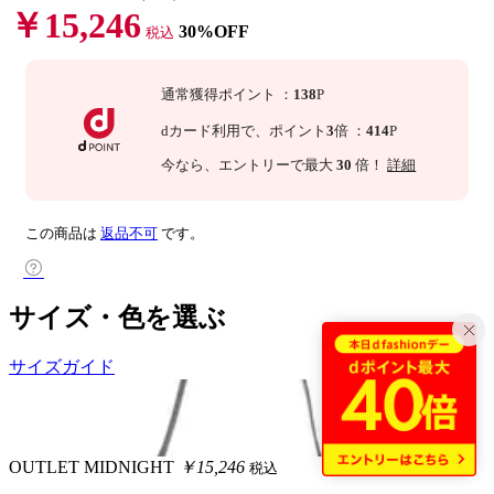
￥15,246
30%OFF
税込
通常獲得ポイント
：
138
P
dカード利用で、
ポイント
3
倍
：
414
P
今なら
、エントリーで最大
30
倍！
詳細
この商品は
返品不可
です。
サイズ・色を選ぶ
サイズガイド
OUTLET
MIDNIGHT
￥15,246
税込