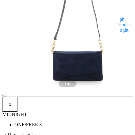
1
/
6
1
MIDNIGHT
ONE/FREE
×