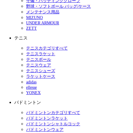
守備・バッティンググローブ
野球・ソフトボール バッグ/ケース
メンテナンス用品
MIZUNO
UNDER ARMOUR
ZETT
テニス
テニスカテゴリすべて
テニスラケット
テニスボール
テニスウェア
テニスシューズ
ラケットケース
adidas
ellesse
YONEX
バドミントン
バドミントンカテゴリすべて
バドミントンラケット
バドミントンシャトルコック
バドミントンウェア