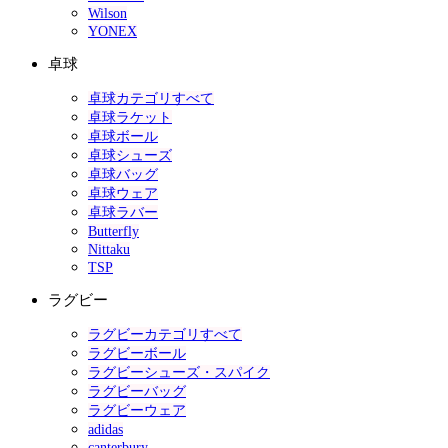
Wilson
YONEX
卓球
卓球カテゴリすべて
卓球ラケット
卓球ボール
卓球シューズ
卓球バッグ
卓球ウェア
卓球ラバー
Butterfly
Nittaku
TSP
ラグビー
ラグビーカテゴリすべて
ラグビーボール
ラグビーシューズ・スパイク
ラグビーバッグ
ラグビーウェア
adidas
canterbury