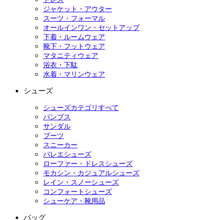
ジャケット・アウター
スーツ・フォーマル
オールインワン・セットアップ
下着・ルームウェア
靴下・フットウェア
マタニティウェア
浴衣・下駄
水着・マリンウェア
シューズ
シューズカテゴリすべて
パンプス
サンダル
ブーツ
スニーカー
バレエシューズ
ローファー・ドレスシューズ
モカシン・カジュアルシューズ
レイン・スノーシューズ
コンフォートシューズ
シューケア・靴用品
バッグ