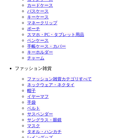
カードケース
パスケース
キーケース
マネークリップ
ポーチ
スマホ・PC・タブレット用品
ペンケース
手帳ケース・カバー
キーホルダー
チャーム
ファッション雑貨
ファッション雑貨カテゴリすべて
ネックウェア・ネクタイ
帽子
イヤーマフ
手袋
ベルト
サスペンダー
サングラス・眼鏡
マスク
タオル・ハンカチ
レイングッズ