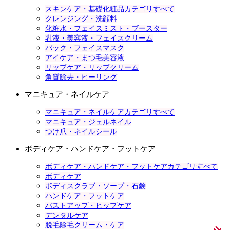
スキンケア・基礎化粧品カテゴリすべて
クレンジング・洗顔料
化粧水・フェイスミスト・ブースター
乳液・美容液・フェイスクリーム
パック・フェイスマスク
アイケア・まつ毛美容液
リップケア・リップクリーム
角質除去・ピーリング
マニキュア・ネイルケア
マニキュア・ネイルケアカテゴリすべて
マニキュア・ジェルネイル
つけ爪・ネイルシール
ボディケア・ハンドケア・フットケア
ボディケア・ハンドケア・フットケアカテゴリすべて
ボディケア
ボディスクラブ・ソープ・石鹸
ハンドケア・フットケア
バストアップ・ヒップケア
デンタルケア
脱毛除毛クリーム・ケア