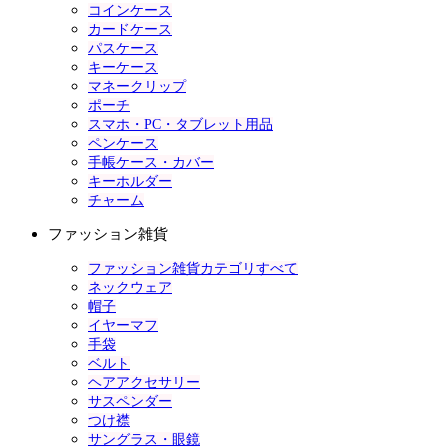
コインケース
カードケース
パスケース
キーケース
マネークリップ
ポーチ
スマホ・PC・タブレット用品
ペンケース
手帳ケース・カバー
キーホルダー
チャーム
ファッション雑貨
ファッション雑貨カテゴリすべて
ネックウェア
帽子
イヤーマフ
手袋
ベルト
ヘアアクセサリー
サスペンダー
つけ襟
サングラス・眼鏡