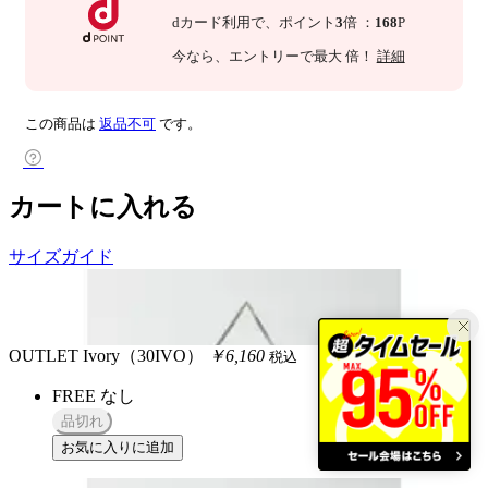
dカード利用で、
ポイント
3
倍
：
168
P
今なら
、エントリーで最大
倍！
詳細
この商品は
返品不可
です。
カートに入れる
サイズガイド
OUTLET
Ivory（30IVO）
￥6,160
税込
FREE
なし
品切れ
お気に入りに追加