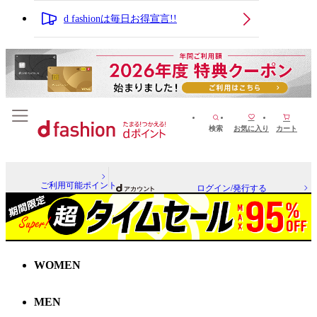
d fashionは毎日お得宣言!!
検索
お気に入り
カート
ご利用可能ポイント
ログイン/発行する
WOMEN
MEN