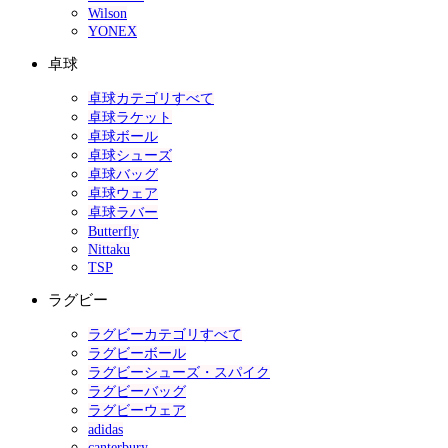
Wilson
YONEX
卓球
卓球カテゴリすべて
卓球ラケット
卓球ボール
卓球シューズ
卓球バッグ
卓球ウェア
卓球ラバー
Butterfly
Nittaku
TSP
ラグビー
ラグビーカテゴリすべて
ラグビーボール
ラグビーシューズ・スパイク
ラグビーバッグ
ラグビーウェア
adidas
canterbury