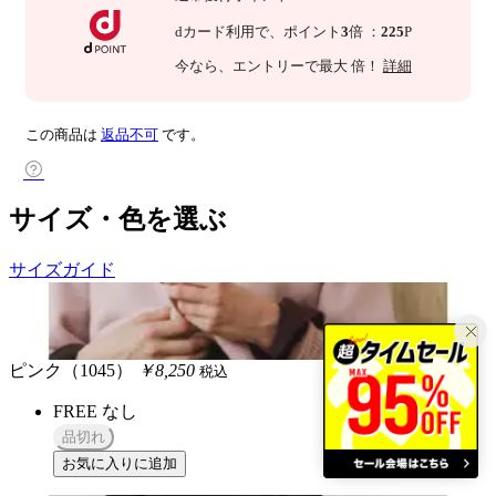
dカード利用で、
ポイント
3
倍
：
225
P
今なら
、エントリーで最大
倍！
詳細
この商品は
返品不可
です。
サイズ・色を選ぶ
サイズガイド
ピンク（1045）
￥8,250
税込
FREE
なし
品切れ
お気に入りに追加