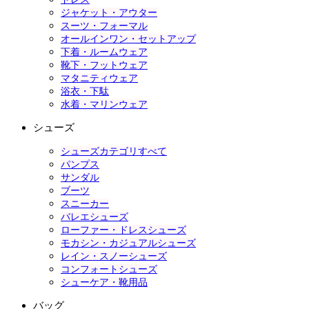
ジャケット・アウター
スーツ・フォーマル
オールインワン・セットアップ
下着・ルームウェア
靴下・フットウェア
マタニティウェア
浴衣・下駄
水着・マリンウェア
シューズ
シューズカテゴリすべて
パンプス
サンダル
ブーツ
スニーカー
バレエシューズ
ローファー・ドレスシューズ
モカシン・カジュアルシューズ
レイン・スノーシューズ
コンフォートシューズ
シューケア・靴用品
バッグ