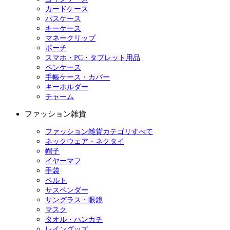
カードケース
パスケース
キーケース
マネークリップ
ポーチ
スマホ・PC・タブレット用品
ペンケース
手帳ケース・カバー
キーホルダー
チャーム
ファッション雑貨
ファッション雑貨カテゴリすべて
ネックウェア・ネクタイ
帽子
イヤーマフ
手袋
ベルト
サスペンダー
サングラス・眼鏡
マスク
タオル・ハンカチ
レイングッズ