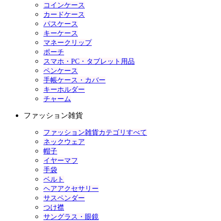
コインケース
カードケース
パスケース
キーケース
マネークリップ
ポーチ
スマホ・PC・タブレット用品
ペンケース
手帳ケース・カバー
キーホルダー
チャーム
ファッション雑貨
ファッション雑貨カテゴリすべて
ネックウェア
帽子
イヤーマフ
手袋
ベルト
ヘアアクセサリー
サスペンダー
つけ襟
サングラス・眼鏡