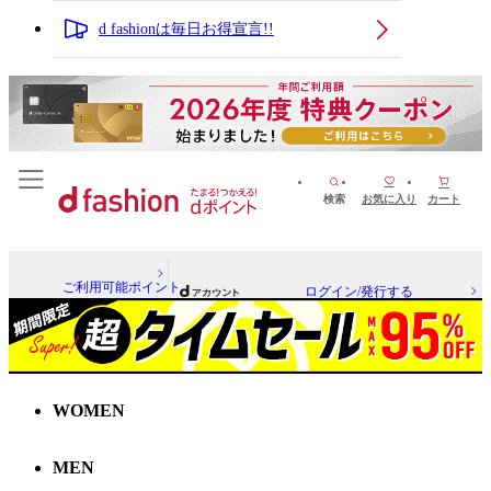
d fashionは毎日お得宣言!!
検索
お気に入り
カート
ご利用可能ポイント
ログイン/発行する
WOMEN
MEN