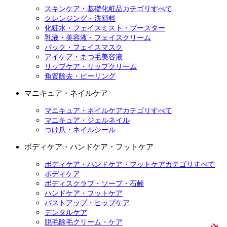
スキンケア・基礎化粧品カテゴリすべて
クレンジング・洗顔料
化粧水・フェイスミスト・ブースター
乳液・美容液・フェイスクリーム
パック・フェイスマスク
アイケア・まつ毛美容液
リップケア・リップクリーム
角質除去・ピーリング
マニキュア・ネイルケア
マニキュア・ネイルケアカテゴリすべて
マニキュア・ジェルネイル
つけ爪・ネイルシール
ボディケア・ハンドケア・フットケア
ボディケア・ハンドケア・フットケアカテゴリすべて
ボディケア
ボディスクラブ・ソープ・石鹸
ハンドケア・フットケア
バストアップ・ヒップケア
デンタルケア
脱毛除毛クリーム・ケア