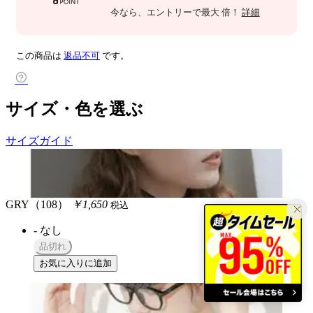
今なら
、エントリーで最大
倍！
詳細
この商品は
返品不可
です。
サイズ・色を選ぶ
サイズガイド
GRY（108）
￥1,650
税込
-
なし
品切れ
お気に入りに追加