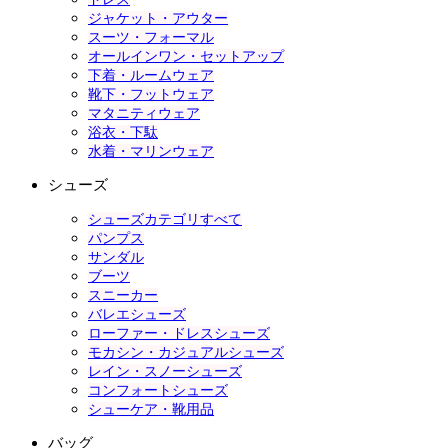
ジャケット・アウター
スーツ・フォーマル
オールインワン・セットアップ
下着・ルームウェア
靴下・フットウェア
マタニティウェア
浴衣・下駄
水着・マリンウェア
シューズ
シューズカテゴリすべて
パンプス
サンダル
ブーツ
スニーカー
バレエシューズ
ローファー・ドレスシューズ
モカシン・カジュアルシューズ
レイン・スノーシューズ
コンフォートシューズ
シューケア・靴用品
バッグ