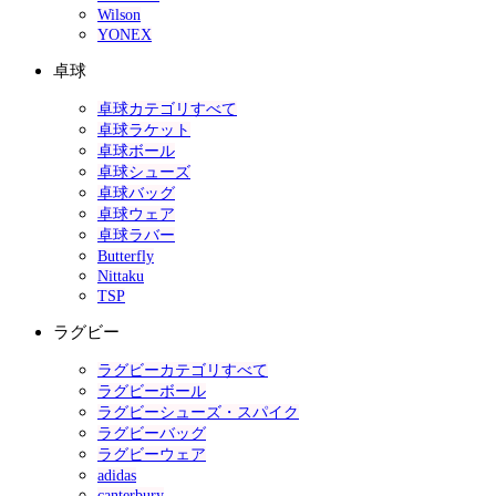
Wilson
YONEX
卓球
卓球カテゴリすべて
卓球ラケット
卓球ボール
卓球シューズ
卓球バッグ
卓球ウェア
卓球ラバー
Butterfly
Nittaku
TSP
ラグビー
ラグビーカテゴリすべて
ラグビーボール
ラグビーシューズ・スパイク
ラグビーバッグ
ラグビーウェア
adidas
canterbury