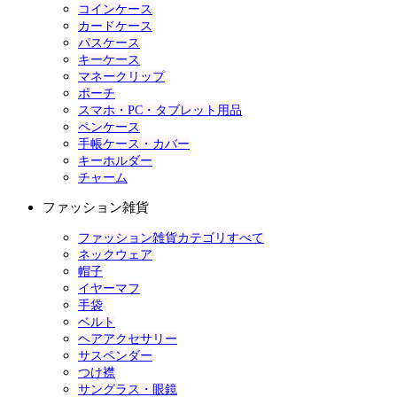
コインケース
カードケース
パスケース
キーケース
マネークリップ
ポーチ
スマホ・PC・タブレット用品
ペンケース
手帳ケース・カバー
キーホルダー
チャーム
ファッション雑貨
ファッション雑貨カテゴリすべて
ネックウェア
帽子
イヤーマフ
手袋
ベルト
ヘアアクセサリー
サスペンダー
つけ襟
サングラス・眼鏡