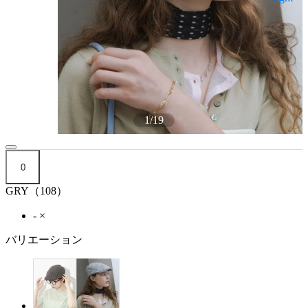
1
/
19
0
GRY（108）
-
×
バリエーション