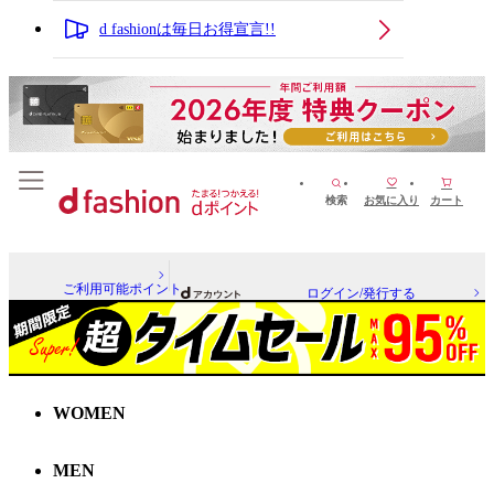
d fashionは毎日お得宣言!!
検索
お気に入り
カート
ご利用可能ポイント
ログイン/発行する
WOMEN
MEN