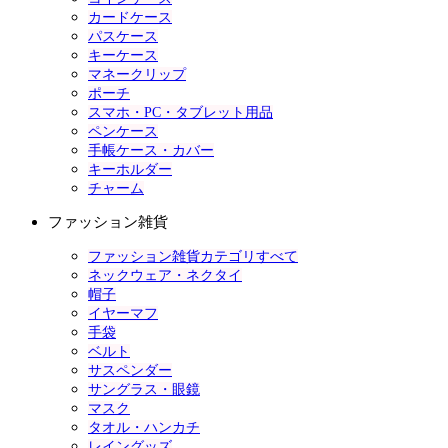
カードケース
パスケース
キーケース
マネークリップ
ポーチ
スマホ・PC・タブレット用品
ペンケース
手帳ケース・カバー
キーホルダー
チャーム
ファッション雑貨
ファッション雑貨カテゴリすべて
ネックウェア・ネクタイ
帽子
イヤーマフ
手袋
ベルト
サスペンダー
サングラス・眼鏡
マスク
タオル・ハンカチ
レイングッズ