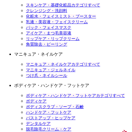
スキンケア・基礎化粧品カテゴリすべて
クレンジング・洗顔料
化粧水・フェイスミスト・ブースター
乳液・美容液・フェイスクリーム
パック・フェイスマスク
アイケア・まつ毛美容液
リップケア・リップクリーム
角質除去・ピーリング
マニキュア・ネイルケア
マニキュア・ネイルケアカテゴリすべて
マニキュア・ジェルネイル
つけ爪・ネイルシール
ボディケア・ハンドケア・フットケア
ボディケア・ハンドケア・フットケアカテゴリすべて
ボディケア
ボディスクラブ・ソープ・石鹸
ハンドケア・フットケア
バストアップ・ヒップケア
デンタルケア
脱毛除毛クリーム・ケア