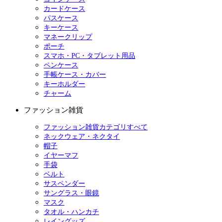
カードケース
パスケース
キーケース
マネークリップ
ポーチ
スマホ・PC・タブレット用品
ペンケース
手帳ケース・カバー
キーホルダー
チャーム
ファッション雑貨
ファッション雑貨カテゴリすべて
ネックウェア・ネクタイ
帽子
イヤーマフ
手袋
ベルト
サスペンダー
サングラス・眼鏡
マスク
タオル・ハンカチ
レイングッズ