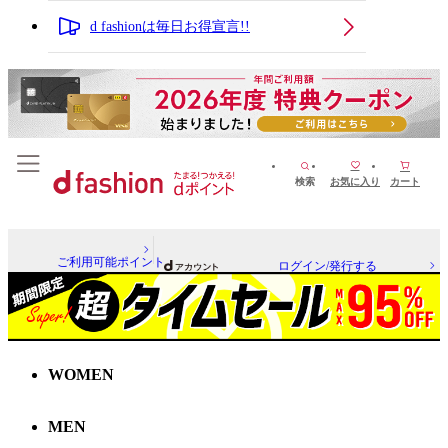
d fashionは毎日お得宣言!!
検索
お気に入り
カート
ご利用可能ポイント
ログイン/発行する
WOMEN
MEN