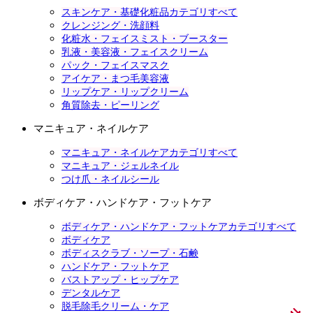
スキンケア・基礎化粧品カテゴリすべて
クレンジング・洗顔料
化粧水・フェイスミスト・ブースター
乳液・美容液・フェイスクリーム
パック・フェイスマスク
アイケア・まつ毛美容液
リップケア・リップクリーム
角質除去・ピーリング
マニキュア・ネイルケア
マニキュア・ネイルケアカテゴリすべて
マニキュア・ジェルネイル
つけ爪・ネイルシール
ボディケア・ハンドケア・フットケア
ボディケア・ハンドケア・フットケアカテゴリすべて
ボディケア
ボディスクラブ・ソープ・石鹸
ハンドケア・フットケア
バストアップ・ヒップケア
デンタルケア
脱毛除毛クリーム・ケア