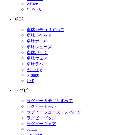
Wilson
YONEX
卓球
卓球カテゴリすべて
卓球ラケット
卓球ボール
卓球シューズ
卓球バッグ
卓球ウェア
卓球ラバー
Butterfly
Nittaku
TSP
ラグビー
ラグビーカテゴリすべて
ラグビーボール
ラグビーシューズ・スパイク
ラグビーバッグ
ラグビーウェア
adidas
canterbury