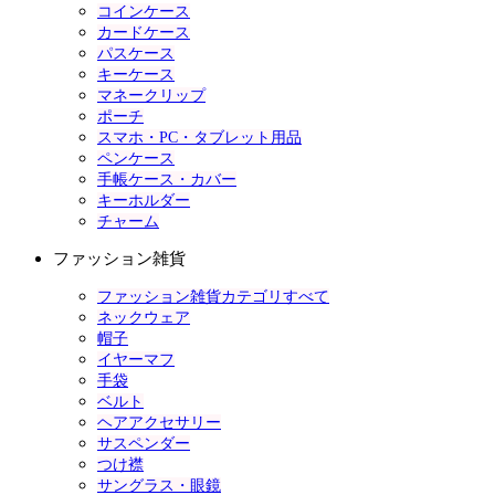
コインケース
カードケース
パスケース
キーケース
マネークリップ
ポーチ
スマホ・PC・タブレット用品
ペンケース
手帳ケース・カバー
キーホルダー
チャーム
ファッション雑貨
ファッション雑貨カテゴリすべて
ネックウェア
帽子
イヤーマフ
手袋
ベルト
ヘアアクセサリー
サスペンダー
つけ襟
サングラス・眼鏡