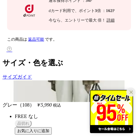
通常獲得ポイント
：
54
P
dカード利用で、
ポイント
3
倍
：
162
P
今なら
、エントリーで最大
倍！
詳細
この商品は
返品可能
です。
サイズ・色を選ぶ
サイズガイド
グレー（108）
￥5,990
税込
FREE
なし
品切れ
お気に入りに追加