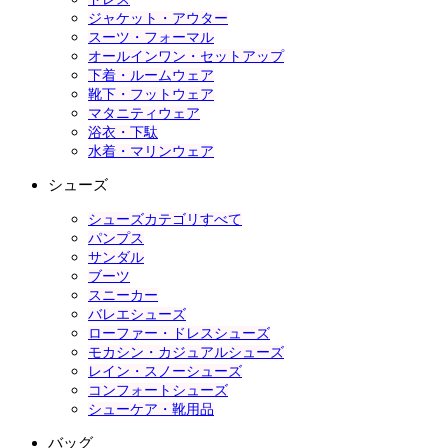
ジャケット・アウター
スーツ・フォーマル
オールインワン・セットアップ
下着・ルームウェア
靴下・フットウェア
マタニティウェア
浴衣・下駄
水着・マリンウェア
シューズ
シューズカテゴリすべて
パンプス
サンダル
ブーツ
スニーカー
バレエシューズ
ローファー・ドレスシューズ
モカシン・カジュアルシューズ
レイン・スノーシューズ
コンフォートシューズ
シューケア・靴用品
バッグ