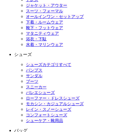
ジャケット・アウター
スーツ・フォーマル
オールインワン・セットアップ
下着・ルームウェア
靴下・フットウェア
マタニティウェア
浴衣・下駄
水着・マリンウェア
シューズ
シューズカテゴリすべて
パンプス
サンダル
ブーツ
スニーカー
バレエシューズ
ローファー・ドレスシューズ
モカシン・カジュアルシューズ
レイン・スノーシューズ
コンフォートシューズ
シューケア・靴用品
バッグ