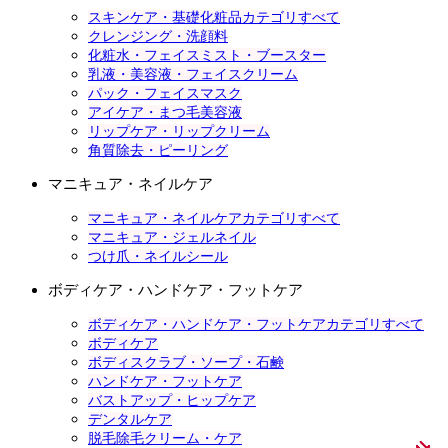
スキンケア・基礎化粧品カテゴリすべて
クレンジング・洗顔料
化粧水・フェイスミスト・ブースター
乳液・美容液・フェイスクリーム
パック・フェイスマスク
アイケア・まつ毛美容液
リップケア・リップクリーム
角質除去・ピーリング
マニキュア・ネイルケア
マニキュア・ネイルケアカテゴリすべて
マニキュア・ジェルネイル
つけ爪・ネイルシール
ボディケア・ハンドケア・フットケア
ボディケア・ハンドケア・フットケアカテゴリすべて
ボディケア
ボディスクラブ・ソープ・石鹸
ハンドケア・フットケア
バストアップ・ヒップケア
デンタルケア
脱毛除毛クリーム・ケア