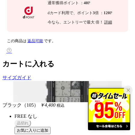
通常獲得ポイント
：
40
P
dカード利用で、
ポイント
3
倍
：
120
P
今なら
、エントリーで最大
倍！
詳細
この商品は
返品可能
です。
カートに入れる
サイズガイド
ブラック（105）
￥4,400
税込
FREE
なし
品切れ
お気に入りに追加