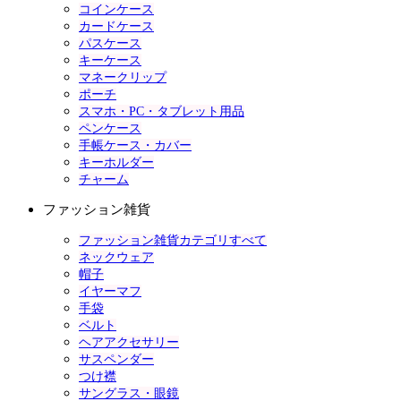
コインケース
カードケース
パスケース
キーケース
マネークリップ
ポーチ
スマホ・PC・タブレット用品
ペンケース
手帳ケース・カバー
キーホルダー
チャーム
ファッション雑貨
ファッション雑貨カテゴリすべて
ネックウェア
帽子
イヤーマフ
手袋
ベルト
ヘアアクセサリー
サスペンダー
つけ襟
サングラス・眼鏡