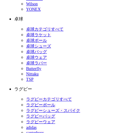
Wilson
YONEX
卓球
卓球カテゴリすべて
卓球ラケット
卓球ボール
卓球シューズ
卓球バッグ
卓球ウェア
卓球ラバー
Butterfly
Nittaku
TSP
ラグビー
ラグビーカテゴリすべて
ラグビーボール
ラグビーシューズ・スパイク
ラグビーバッグ
ラグビーウェア
adidas
canterbury