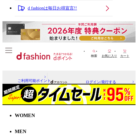
d fashionは毎日お得宣言!!
検索
お気に入り
カート
ご利用可能ポイント
ログイン/発行する
WOMEN
MEN