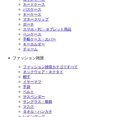
カードケース
パスケース
キーケース
マネークリップ
ポーチ
スマホ・PC・タブレット用品
ペンケース
手帳ケース・カバー
キーホルダー
チャーム
ファッション雑貨
ファッション雑貨カテゴリすべて
ネックウェア・ネクタイ
帽子
イヤーマフ
手袋
ベルト
サスペンダー
サングラス・眼鏡
マスク
タオル・ハンカチ
レイングッズ