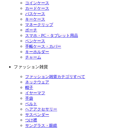
コインケース
カードケース
パスケース
キーケース
マネークリップ
ポーチ
スマホ・PC・タブレット用品
ペンケース
手帳ケース・カバー
キーホルダー
チャーム
ファッション雑貨
ファッション雑貨カテゴリすべて
ネックウェア
帽子
イヤーマフ
手袋
ベルト
ヘアアクセサリー
サスペンダー
つけ襟
サングラス・眼鏡