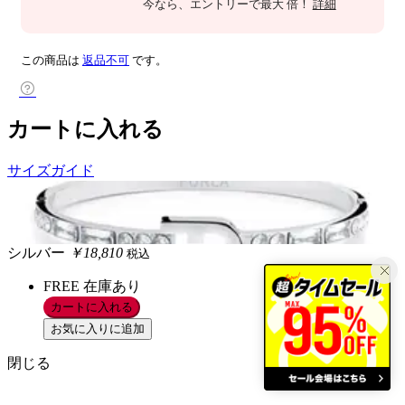
今なら
、エントリーで最大
倍！
詳細
この商品は
返品不可
です。
カートに入れる
サイズガイド
シルバー
￥18,810
税込
FREE
在庫あり
カートに入れる
お気に入りに追加
閉じる