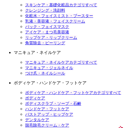
スキンケア・基礎化粧品カテゴリすべて
クレンジング・洗顔料
化粧水・フェイスミスト・ブースター
乳液・美容液・フェイスクリーム
パック・フェイスマスク
アイケア・まつ毛美容液
リップケア・リップクリーム
角質除去・ピーリング
マニキュア・ネイルケア
マニキュア・ネイルケアカテゴリすべて
マニキュア・ジェルネイル
つけ爪・ネイルシール
ボディケア・ハンドケア・フットケア
ボディケア・ハンドケア・フットケアカテゴリすべて
ボディケア
ボディスクラブ・ソープ・石鹸
ハンドケア・フットケア
バストアップ・ヒップケア
デンタルケア
脱毛除毛クリーム・ケア