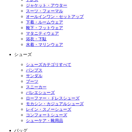
ジャケット・アウター
スーツ・フォーマル
オールインワン・セットアップ
下着・ルームウェア
靴下・フットウェア
マタニティウェア
浴衣・下駄
水着・マリンウェア
シューズ
シューズカテゴリすべて
パンプス
サンダル
ブーツ
スニーカー
バレエシューズ
ローファー・ドレスシューズ
モカシン・カジュアルシューズ
レイン・スノーシューズ
コンフォートシューズ
シューケア・靴用品
バッグ