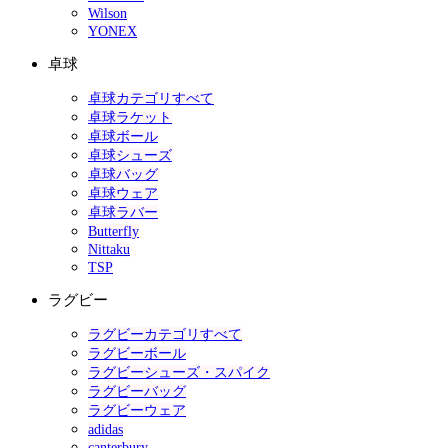
Wilson
YONEX
卓球
卓球カテゴリすべて
卓球ラケット
卓球ボール
卓球シューズ
卓球バッグ
卓球ウェア
卓球ラバー
Butterfly
Nittaku
TSP
ラグビー
ラグビーカテゴリすべて
ラグビーボール
ラグビーシューズ・スパイク
ラグビーバッグ
ラグビーウェア
adidas
canterbury