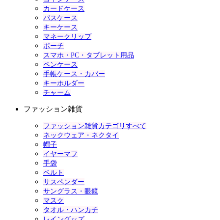
カードケース
パスケース
キーケース
マネークリップ
ポーチ
スマホ・PC・タブレット用品
ペンケース
手帳ケース・カバー
キーホルダー
チャーム
ファッション雑貨
ファッション雑貨カテゴリすべて
ネックウェア・ネクタイ
帽子
イヤーマフ
手袋
ベルト
サスペンダー
サングラス・眼鏡
マスク
タオル・ハンカチ
レイングッズ