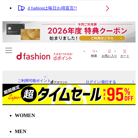
d fashionは毎日お得宣言!!
検索
お気に入り
カート
ご利用可能ポイント
ログイン/発行する
WOMEN
MEN