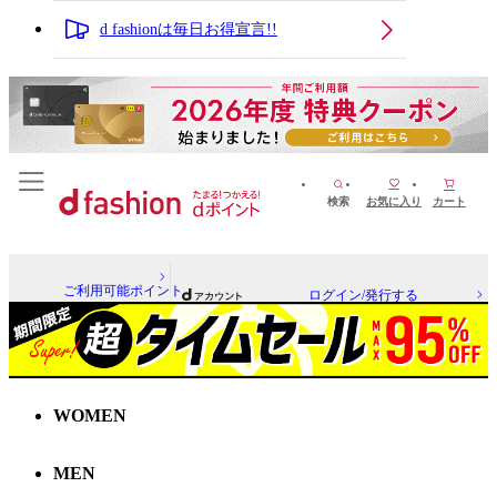
d fashionは毎日お得宣言!!
検索
お気に入り
カート
ご利用可能ポイント
ログイン/発行する
WOMEN
MEN