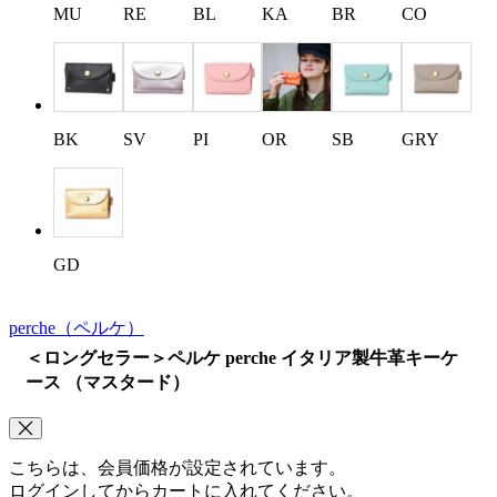
MU
RE
BL
KA
BR
CO
BK
SV
PI
OR
SB
GRY
GD
perche
（ペルケ）
＜ロングセラー＞ペルケ perche イタリア製牛革キーケ
ース （マスタード）
こちらは、会員価格が設定されています。
ログインしてからカートに入れてください。