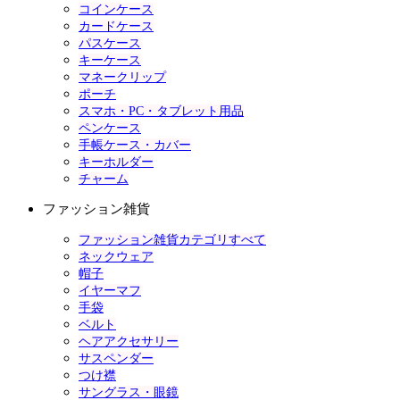
コインケース
カードケース
パスケース
キーケース
マネークリップ
ポーチ
スマホ・PC・タブレット用品
ペンケース
手帳ケース・カバー
キーホルダー
チャーム
ファッション雑貨
ファッション雑貨カテゴリすべて
ネックウェア
帽子
イヤーマフ
手袋
ベルト
ヘアアクセサリー
サスペンダー
つけ襟
サングラス・眼鏡