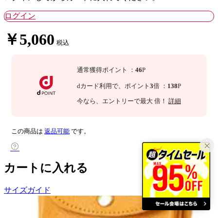
ログイン
￥5,060
税込
通常獲得ポイント
：
46
P
dカード利用で、
ポイント
3
倍
：
138
P
今なら
、エントリーで最大
倍！
詳細
この商品は
返品可能
です。
カートに入れる
サイズガイド