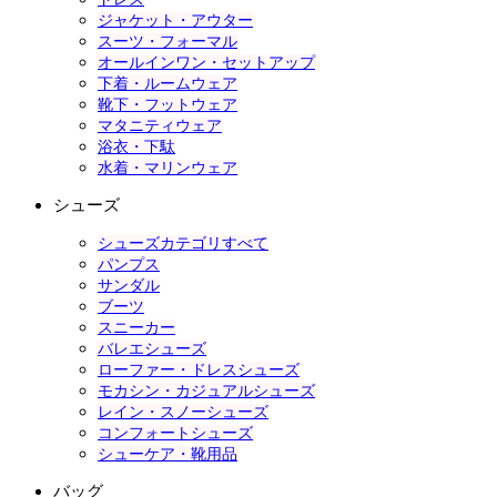
ジャケット・アウター
スーツ・フォーマル
オールインワン・セットアップ
下着・ルームウェア
靴下・フットウェア
マタニティウェア
浴衣・下駄
水着・マリンウェア
シューズ
シューズカテゴリすべて
パンプス
サンダル
ブーツ
スニーカー
バレエシューズ
ローファー・ドレスシューズ
モカシン・カジュアルシューズ
レイン・スノーシューズ
コンフォートシューズ
シューケア・靴用品
バッグ