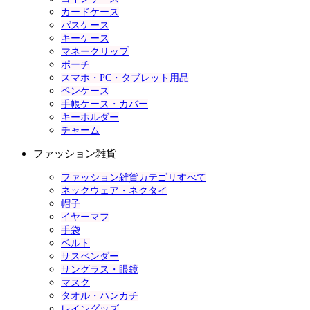
カードケース
パスケース
キーケース
マネークリップ
ポーチ
スマホ・PC・タブレット用品
ペンケース
手帳ケース・カバー
キーホルダー
チャーム
ファッション雑貨
ファッション雑貨カテゴリすべて
ネックウェア・ネクタイ
帽子
イヤーマフ
手袋
ベルト
サスペンダー
サングラス・眼鏡
マスク
タオル・ハンカチ
レイングッズ