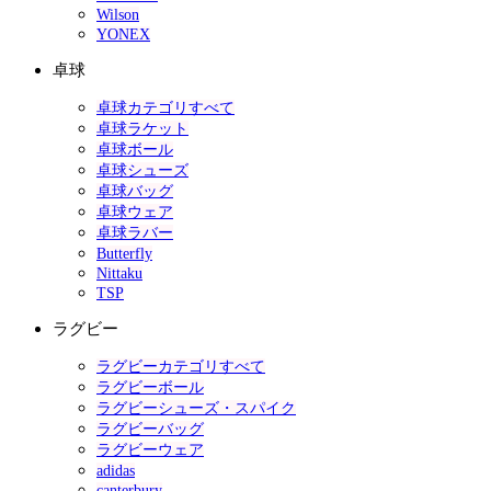
Wilson
YONEX
卓球
卓球カテゴリすべて
卓球ラケット
卓球ボール
卓球シューズ
卓球バッグ
卓球ウェア
卓球ラバー
Butterfly
Nittaku
TSP
ラグビー
ラグビーカテゴリすべて
ラグビーボール
ラグビーシューズ・スパイク
ラグビーバッグ
ラグビーウェア
adidas
canterbury