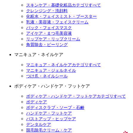
スキンケア・基礎化粧品カテゴリすべて
クレンジング・洗顔料
化粧水・フェイスミスト・ブースター
乳液・美容液・フェイスクリーム
パック・フェイスマスク
アイケア・まつ毛美容液
リップケア・リップクリーム
角質除去・ピーリング
マニキュア・ネイルケア
マニキュア・ネイルケアカテゴリすべて
マニキュア・ジェルネイル
つけ爪・ネイルシール
ボディケア・ハンドケア・フットケア
ボディケア・ハンドケア・フットケアカテゴリすべて
ボディケア
ボディスクラブ・ソープ・石鹸
ハンドケア・フットケア
バストアップ・ヒップケア
デンタルケア
脱毛除毛クリーム・ケア