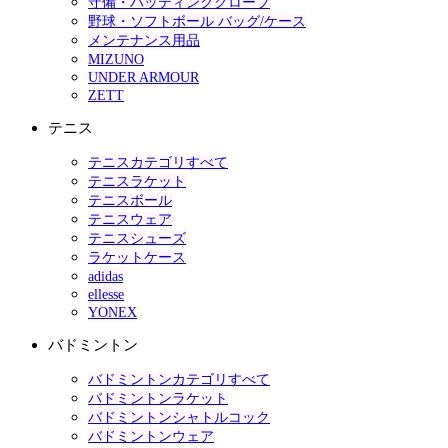
守備・バッティンググローブ
野球・ソフトボール バッグ/ケース
メンテナンス用品
MIZUNO
UNDER ARMOUR
ZETT
テニス
テニスカテゴリすべて
テニスラケット
テニスボール
テニスウェア
テニスシューズ
ラケットケース
adidas
ellesse
YONEX
バドミントン
バドミントンカテゴリすべて
バドミントンラケット
バドミントンシャトルコック
バドミントンウェア