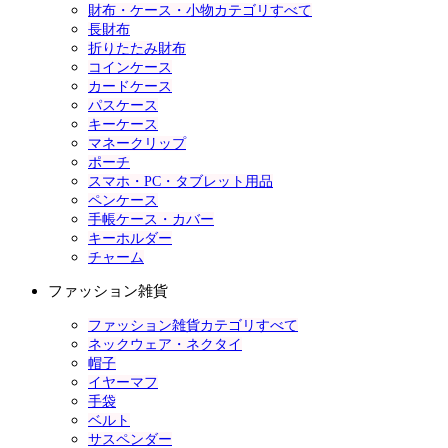
財布・ケース・小物カテゴリすべて
長財布
折りたたみ財布
コインケース
カードケース
パスケース
キーケース
マネークリップ
ポーチ
スマホ・PC・タブレット用品
ペンケース
手帳ケース・カバー
キーホルダー
チャーム
ファッション雑貨
ファッション雑貨カテゴリすべて
ネックウェア・ネクタイ
帽子
イヤーマフ
手袋
ベルト
サスペンダー