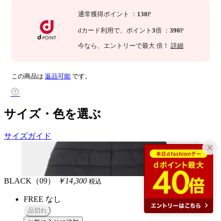
通常獲得ポイント
：
130
P
dカード利用で、
ポイント
3
倍
：
390
P
今なら
、エントリーで最大
倍！
詳細
この商品は
返品可能
です。
サイズ・色を選ぶ
サイズガイド
BLACK（09）
￥14,300
税込
FREE
なし
品切れ