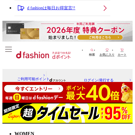
d fashionは毎日お得宣言!!
検索
お気に入り
カート
ご利用可能ポイント
ログイン/発行する
WOMEN