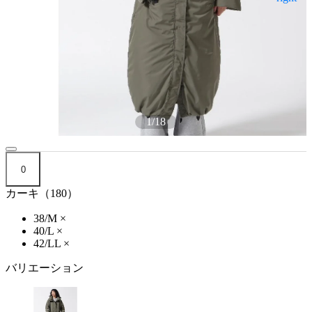
1
/
18
0
カーキ（180）
38/M
×
40/L
×
42/LL
×
バリエーション