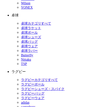
Wilson
YONEX
卓球
卓球カテゴリすべて
卓球ラケット
卓球ボール
卓球シューズ
卓球バッグ
卓球ウェア
卓球ラバー
Butterfly
Nittaku
TSP
ラグビー
ラグビーカテゴリすべて
ラグビーボール
ラグビーシューズ・スパイク
ラグビーバッグ
ラグビーウェア
adidas
canterbury