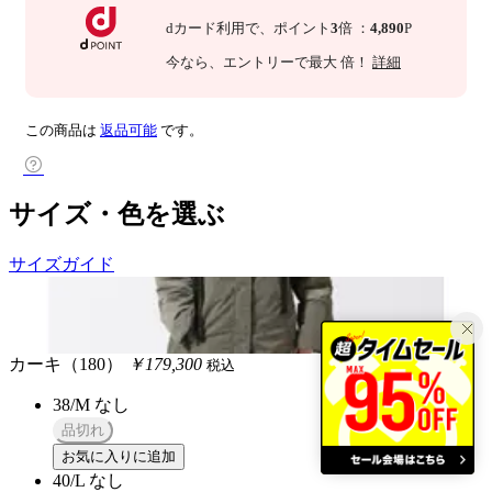
dカード利用で、
ポイント
3
倍
：
4,890
P
今なら
、エントリーで最大
倍！
詳細
この商品は
返品可能
です。
サイズ・色を選ぶ
サイズガイド
カーキ（180）
￥179,300
税込
38/M
なし
品切れ
お気に入りに追加
40/L
なし