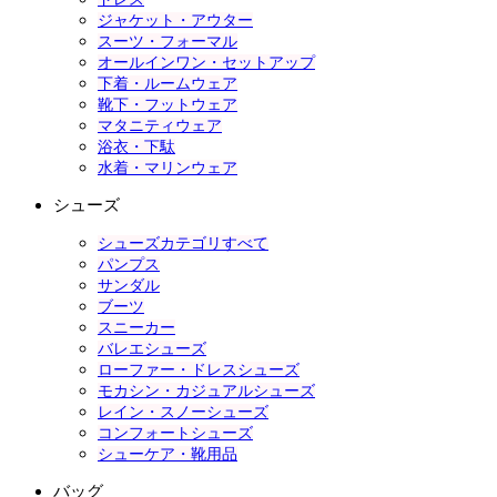
ジャケット・アウター
スーツ・フォーマル
オールインワン・セットアップ
下着・ルームウェア
靴下・フットウェア
マタニティウェア
浴衣・下駄
水着・マリンウェア
シューズ
シューズカテゴリすべて
パンプス
サンダル
ブーツ
スニーカー
バレエシューズ
ローファー・ドレスシューズ
モカシン・カジュアルシューズ
レイン・スノーシューズ
コンフォートシューズ
シューケア・靴用品
バッグ