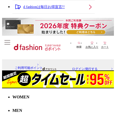
d fashionは毎日お得宣言!!
検索
お気に入り
カート
ご利用可能ポイント
ログイン/発行する
WOMEN
MEN