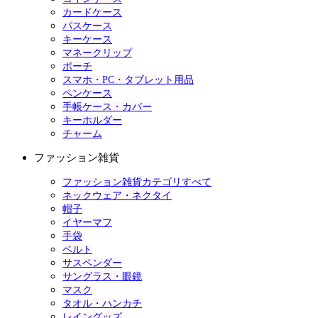
カードケース
パスケース
キーケース
マネークリップ
ポーチ
スマホ・PC・タブレット用品
ペンケース
手帳ケース・カバー
キーホルダー
チャーム
ファッション雑貨
ファッション雑貨カテゴリすべて
ネックウェア・ネクタイ
帽子
イヤーマフ
手袋
ベルト
サスペンダー
サングラス・眼鏡
マスク
タオル・ハンカチ
レイングッズ