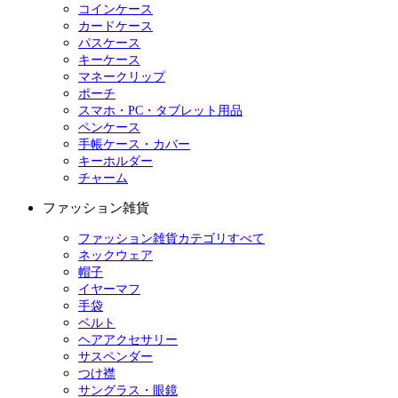
コインケース
カードケース
パスケース
キーケース
マネークリップ
ポーチ
スマホ・PC・タブレット用品
ペンケース
手帳ケース・カバー
キーホルダー
チャーム
ファッション雑貨
ファッション雑貨カテゴリすべて
ネックウェア
帽子
イヤーマフ
手袋
ベルト
ヘアアクセサリー
サスペンダー
つけ襟
サングラス・眼鏡