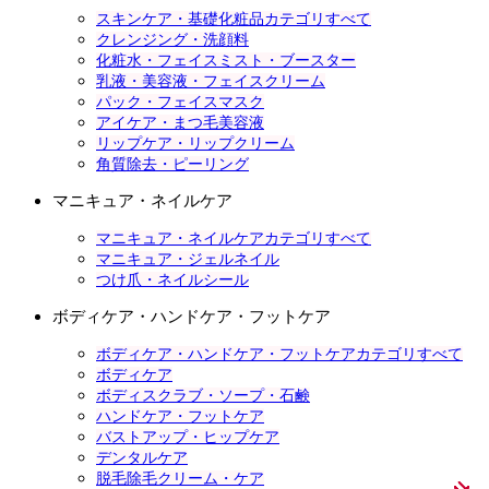
スキンケア・基礎化粧品カテゴリすべて
クレンジング・洗顔料
化粧水・フェイスミスト・ブースター
乳液・美容液・フェイスクリーム
パック・フェイスマスク
アイケア・まつ毛美容液
リップケア・リップクリーム
角質除去・ピーリング
マニキュア・ネイルケア
マニキュア・ネイルケアカテゴリすべて
マニキュア・ジェルネイル
つけ爪・ネイルシール
ボディケア・ハンドケア・フットケア
ボディケア・ハンドケア・フットケアカテゴリすべて
ボディケア
ボディスクラブ・ソープ・石鹸
ハンドケア・フットケア
バストアップ・ヒップケア
デンタルケア
脱毛除毛クリーム・ケア