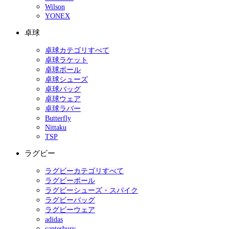
Wilson
YONEX
卓球
卓球カテゴリすべて
卓球ラケット
卓球ボール
卓球シューズ
卓球バッグ
卓球ウェア
卓球ラバー
Butterfly
Nittaku
TSP
ラグビー
ラグビーカテゴリすべて
ラグビーボール
ラグビーシューズ・スパイク
ラグビーバッグ
ラグビーウェア
adidas
canterbury