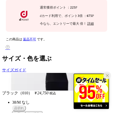
通常獲得ポイント
：
225
P
dカード利用で、
ポイント
3
倍
：
675
P
今なら
、エントリーで最大
倍！
詳細
この商品は
返品不可
です。
サイズ・色を選ぶ
サイズガイド
ブラック（010）
￥24,750
税込
38/M
なし
品切れ