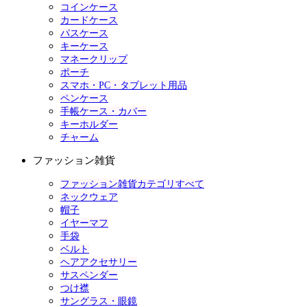
コインケース
カードケース
パスケース
キーケース
マネークリップ
ポーチ
スマホ・PC・タブレット用品
ペンケース
手帳ケース・カバー
キーホルダー
チャーム
ファッション雑貨
ファッション雑貨カテゴリすべて
ネックウェア
帽子
イヤーマフ
手袋
ベルト
ヘアアクセサリー
サスペンダー
つけ襟
サングラス・眼鏡