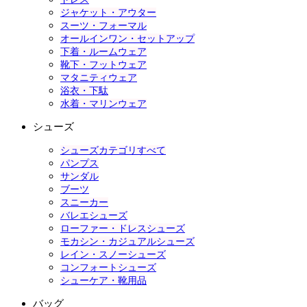
ジャケット・アウター
スーツ・フォーマル
オールインワン・セットアップ
下着・ルームウェア
靴下・フットウェア
マタニティウェア
浴衣・下駄
水着・マリンウェア
シューズ
シューズカテゴリすべて
パンプス
サンダル
ブーツ
スニーカー
バレエシューズ
ローファー・ドレスシューズ
モカシン・カジュアルシューズ
レイン・スノーシューズ
コンフォートシューズ
シューケア・靴用品
バッグ