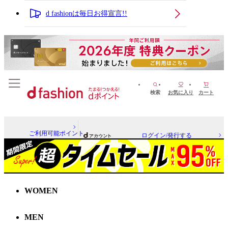
d fashionは毎日お得宣言!!
検索
お気に入り
カート
ご利用可能ポイント
ログイン/発行する
WOMEN
MEN