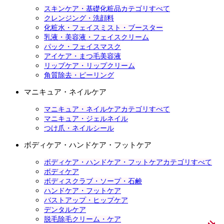
スキンケア・基礎化粧品カテゴリすべて
クレンジング・洗顔料
化粧水・フェイスミスト・ブースター
乳液・美容液・フェイスクリーム
パック・フェイスマスク
アイケア・まつ毛美容液
リップケア・リップクリーム
角質除去・ピーリング
マニキュア・ネイルケア
マニキュア・ネイルケアカテゴリすべて
マニキュア・ジェルネイル
つけ爪・ネイルシール
ボディケア・ハンドケア・フットケア
ボディケア・ハンドケア・フットケアカテゴリすべて
ボディケア
ボディスクラブ・ソープ・石鹸
ハンドケア・フットケア
バストアップ・ヒップケア
デンタルケア
脱毛除毛クリーム・ケア