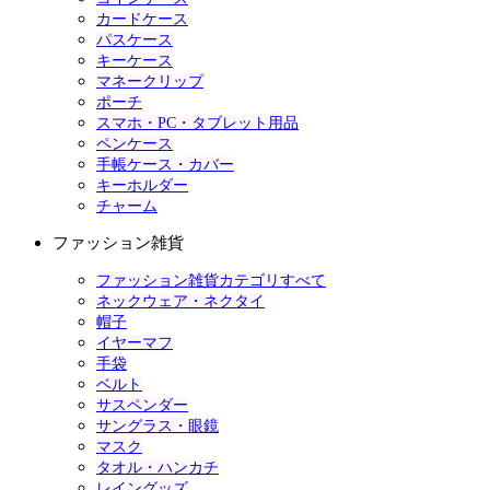
カードケース
パスケース
キーケース
マネークリップ
ポーチ
スマホ・PC・タブレット用品
ペンケース
手帳ケース・カバー
キーホルダー
チャーム
ファッション雑貨
ファッション雑貨カテゴリすべて
ネックウェア・ネクタイ
帽子
イヤーマフ
手袋
ベルト
サスペンダー
サングラス・眼鏡
マスク
タオル・ハンカチ
レイングッズ