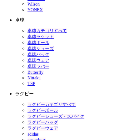
Wilson
YONEX
卓球
卓球カテゴリすべて
卓球ラケット
卓球ボール
卓球シューズ
卓球バッグ
卓球ウェア
卓球ラバー
Butterfly
Nittaku
TSP
ラグビー
ラグビーカテゴリすべて
ラグビーボール
ラグビーシューズ・スパイク
ラグビーバッグ
ラグビーウェア
adidas
canterbury