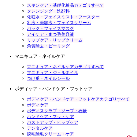
スキンケア・基礎化粧品カテゴリすべて
クレンジング・洗顔料
化粧水・フェイスミスト・ブースター
乳液・美容液・フェイスクリーム
パック・フェイスマスク
アイケア・まつ毛美容液
リップケア・リップクリーム
角質除去・ピーリング
マニキュア・ネイルケア
マニキュア・ネイルケアカテゴリすべて
マニキュア・ジェルネイル
つけ爪・ネイルシール
ボディケア・ハンドケア・フットケア
ボディケア・ハンドケア・フットケアカテゴリすべて
ボディケア
ボディスクラブ・ソープ・石鹸
ハンドケア・フットケア
バストアップ・ヒップケア
デンタルケア
脱毛除毛クリーム・ケア