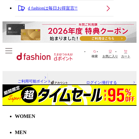
d fashionは毎日お得宣言!!
検索
お気に入り
カート
ご利用可能ポイント
ログイン/発行する
WOMEN
MEN