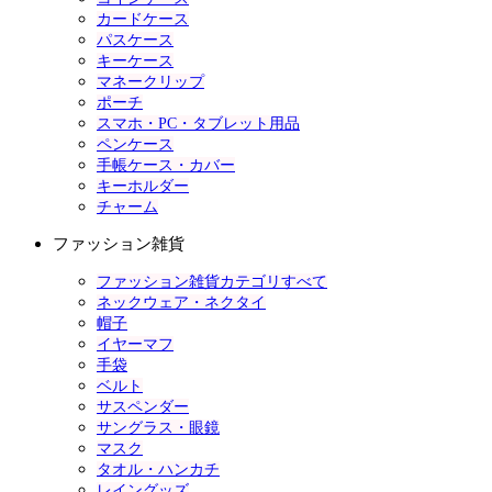
カードケース
パスケース
キーケース
マネークリップ
ポーチ
スマホ・PC・タブレット用品
ペンケース
手帳ケース・カバー
キーホルダー
チャーム
ファッション雑貨
ファッション雑貨カテゴリすべて
ネックウェア・ネクタイ
帽子
イヤーマフ
手袋
ベルト
サスペンダー
サングラス・眼鏡
マスク
タオル・ハンカチ
レイングッズ