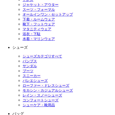
ジャケット・アウター
スーツ・フォーマル
オールインワン・セットアップ
下着・ルームウェア
靴下・フットウェア
マタニティウェア
浴衣・下駄
水着・マリンウェア
シューズ
シューズカテゴリすべて
パンプス
サンダル
ブーツ
スニーカー
バレエシューズ
ローファー・ドレスシューズ
モカシン・カジュアルシューズ
レイン・スノーシューズ
コンフォートシューズ
シューケア・靴用品
バッグ