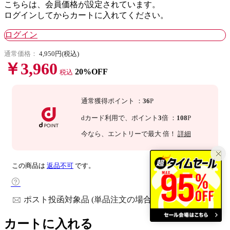
こちらは、会員価格が設定されています。
ログインしてからカートに入れてください。
ログイン
通常価格：
4,950円(税込)
￥3,960
20%OFF
税込
通常獲得ポイント
：
36
P
dカード利用で、
ポイント
3
倍
：
108
P
今なら
、エントリーで最大
倍！
詳細
この商品は
返品不可
です。
ポスト投函対象品 (単品注文の場合)
カートに入れる