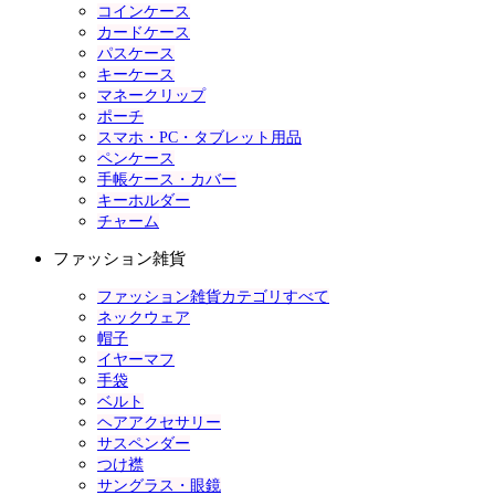
コインケース
カードケース
パスケース
キーケース
マネークリップ
ポーチ
スマホ・PC・タブレット用品
ペンケース
手帳ケース・カバー
キーホルダー
チャーム
ファッション雑貨
ファッション雑貨カテゴリすべて
ネックウェア
帽子
イヤーマフ
手袋
ベルト
ヘアアクセサリー
サスペンダー
つけ襟
サングラス・眼鏡