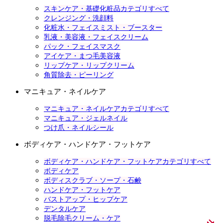
スキンケア・基礎化粧品カテゴリすべて
クレンジング・洗顔料
化粧水・フェイスミスト・ブースター
乳液・美容液・フェイスクリーム
パック・フェイスマスク
アイケア・まつ毛美容液
リップケア・リップクリーム
角質除去・ピーリング
マニキュア・ネイルケア
マニキュア・ネイルケアカテゴリすべて
マニキュア・ジェルネイル
つけ爪・ネイルシール
ボディケア・ハンドケア・フットケア
ボディケア・ハンドケア・フットケアカテゴリすべて
ボディケア
ボディスクラブ・ソープ・石鹸
ハンドケア・フットケア
バストアップ・ヒップケア
デンタルケア
脱毛除毛クリーム・ケア