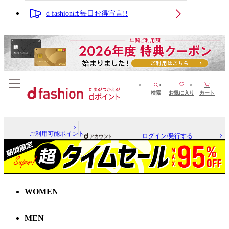
d fashionは毎日お得宣言!!
検索
お気に入り
カート
ご利用可能ポイント
ログイン/発行する
WOMEN
MEN