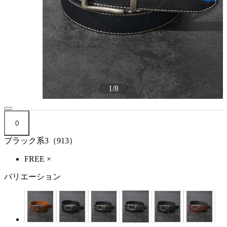
1
/
8
0
ブラック系3（913）
FREE
×
バリエーション