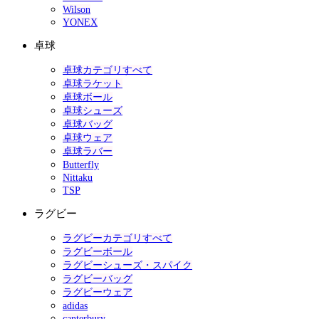
Wilson
YONEX
卓球
卓球カテゴリすべて
卓球ラケット
卓球ボール
卓球シューズ
卓球バッグ
卓球ウェア
卓球ラバー
Butterfly
Nittaku
TSP
ラグビー
ラグビーカテゴリすべて
ラグビーボール
ラグビーシューズ・スパイク
ラグビーバッグ
ラグビーウェア
adidas
canterbury