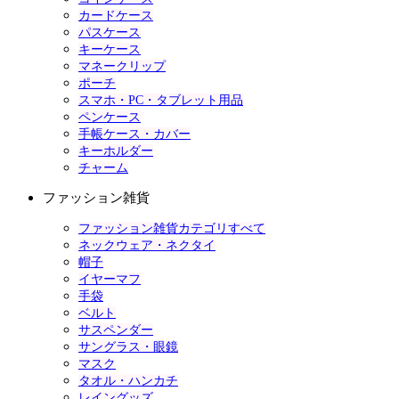
カードケース
パスケース
キーケース
マネークリップ
ポーチ
スマホ・PC・タブレット用品
ペンケース
手帳ケース・カバー
キーホルダー
チャーム
ファッション雑貨
ファッション雑貨カテゴリすべて
ネックウェア・ネクタイ
帽子
イヤーマフ
手袋
ベルト
サスペンダー
サングラス・眼鏡
マスク
タオル・ハンカチ
レイングッズ