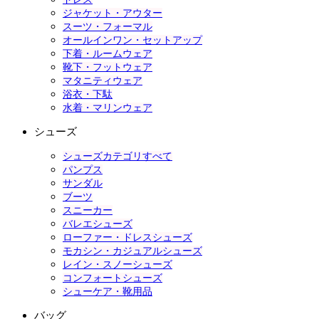
ジャケット・アウター
スーツ・フォーマル
オールインワン・セットアップ
下着・ルームウェア
靴下・フットウェア
マタニティウェア
浴衣・下駄
水着・マリンウェア
シューズ
シューズカテゴリすべて
パンプス
サンダル
ブーツ
スニーカー
バレエシューズ
ローファー・ドレスシューズ
モカシン・カジュアルシューズ
レイン・スノーシューズ
コンフォートシューズ
シューケア・靴用品
バッグ