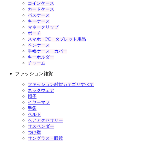
コインケース
カードケース
パスケース
キーケース
マネークリップ
ポーチ
スマホ・PC・タブレット用品
ペンケース
手帳ケース・カバー
キーホルダー
チャーム
ファッション雑貨
ファッション雑貨カテゴリすべて
ネックウェア
帽子
イヤーマフ
手袋
ベルト
ヘアアクセサリー
サスペンダー
つけ襟
サングラス・眼鏡