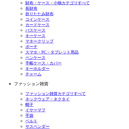
財布・ケース・小物カテゴリすべて
長財布
折りたたみ財布
コインケース
カードケース
パスケース
キーケース
マネークリップ
ポーチ
スマホ・PC・タブレット用品
ペンケース
手帳ケース・カバー
キーホルダー
チャーム
ファッション雑貨
ファッション雑貨カテゴリすべて
ネックウェア・ネクタイ
帽子
イヤーマフ
手袋
ベルト
サスペンダー