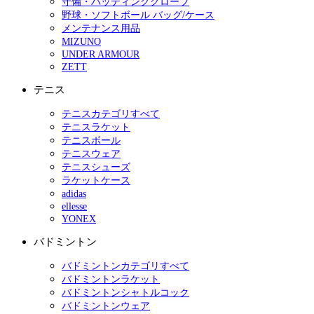
守備・バッティンググローブ
野球・ソフトボール バッグ/ケース
メンテナンス用品
MIZUNO
UNDER ARMOUR
ZETT
テニス
テニスカテゴリすべて
テニスラケット
テニスボール
テニスウェア
テニスシューズ
ラケットケース
adidas
ellesse
YONEX
バドミントン
バドミントンカテゴリすべて
バドミントンラケット
バドミントンシャトルコック
バドミントンウェア