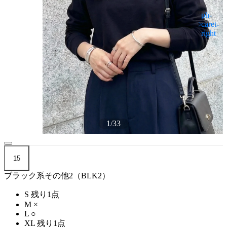
1
/
33
15
ブラック系その他2（BLK2）
S
残り1点
M
×
L
○
XL
残り1点