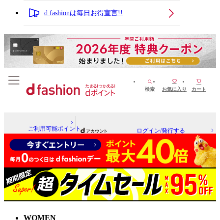
d fashionは毎日お得宣言!!
検索
お気に入り
カート
ご利用可能ポイント
ログイン/発行する
WOMEN