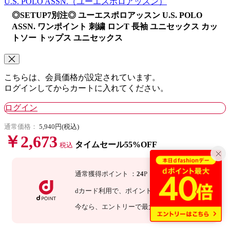
U.S. POLO ASSN.
（ユーエスポロアッスン）
◎SETUP7別注◎ ユーエスポロアッスン U.S. POLO
ASSN. ワンポイント 刺繍 ロンT 長袖 ユニセックス カッ
トソー トップス ユニセックス
こちらは、会員価格が設定されています。
ログインしてからカートに入れてください。
ログイン
通常価格：
5,940円(税込)
￥2,673
タイムセール55%OFF
税込
通常獲得ポイント
：
24
P
dカード利用で、
ポイント
3
倍
：
72
P
今なら
、エントリーで最大
10
倍！
詳細