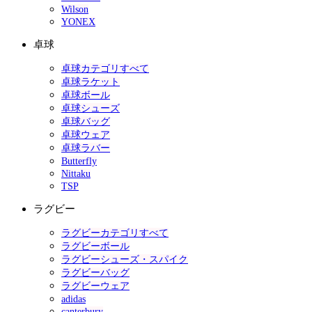
Wilson
YONEX
卓球
卓球カテゴリすべて
卓球ラケット
卓球ボール
卓球シューズ
卓球バッグ
卓球ウェア
卓球ラバー
Butterfly
Nittaku
TSP
ラグビー
ラグビーカテゴリすべて
ラグビーボール
ラグビーシューズ・スパイク
ラグビーバッグ
ラグビーウェア
adidas
canterbury