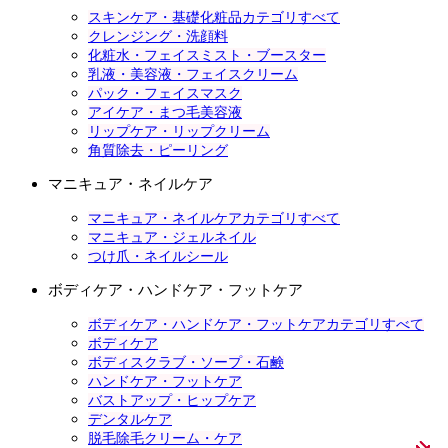
スキンケア・基礎化粧品カテゴリすべて
クレンジング・洗顔料
化粧水・フェイスミスト・ブースター
乳液・美容液・フェイスクリーム
パック・フェイスマスク
アイケア・まつ毛美容液
リップケア・リップクリーム
角質除去・ピーリング
マニキュア・ネイルケア
マニキュア・ネイルケアカテゴリすべて
マニキュア・ジェルネイル
つけ爪・ネイルシール
ボディケア・ハンドケア・フットケア
ボディケア・ハンドケア・フットケアカテゴリすべて
ボディケア
ボディスクラブ・ソープ・石鹸
ハンドケア・フットケア
バストアップ・ヒップケア
デンタルケア
脱毛除毛クリーム・ケア