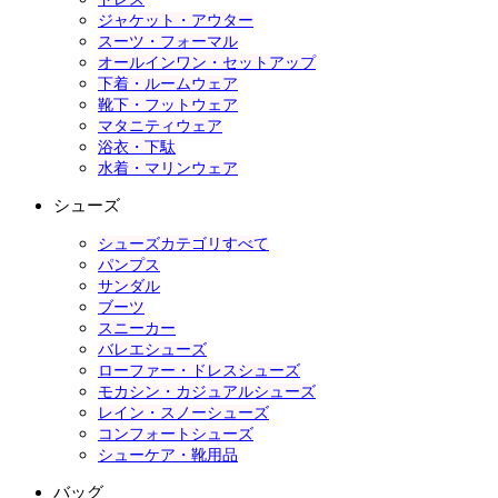
ジャケット・アウター
スーツ・フォーマル
オールインワン・セットアップ
下着・ルームウェア
靴下・フットウェア
マタニティウェア
浴衣・下駄
水着・マリンウェア
シューズ
シューズカテゴリすべて
パンプス
サンダル
ブーツ
スニーカー
バレエシューズ
ローファー・ドレスシューズ
モカシン・カジュアルシューズ
レイン・スノーシューズ
コンフォートシューズ
シューケア・靴用品
バッグ