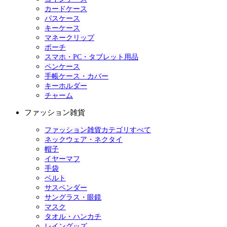
カードケース
パスケース
キーケース
マネークリップ
ポーチ
スマホ・PC・タブレット用品
ペンケース
手帳ケース・カバー
キーホルダー
チャーム
ファッション雑貨
ファッション雑貨カテゴリすべて
ネックウェア・ネクタイ
帽子
イヤーマフ
手袋
ベルト
サスペンダー
サングラス・眼鏡
マスク
タオル・ハンカチ
レイングッズ