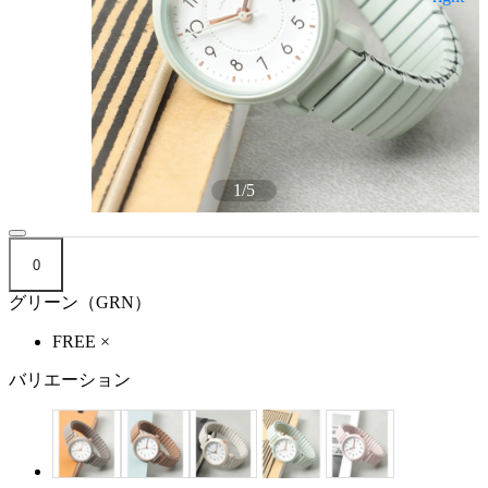
1
/
5
0
グリーン（GRN）
FREE
×
バリエーション