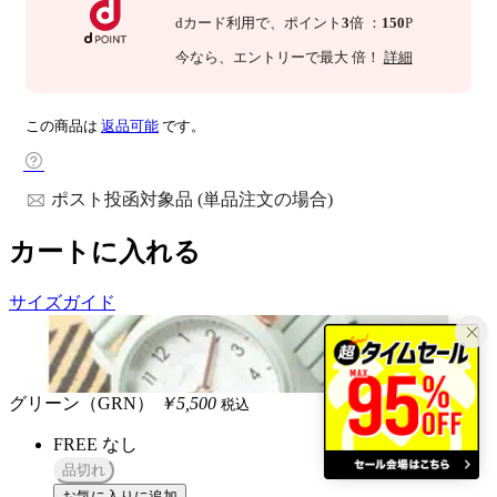
dカード利用で、
ポイント
3
倍
：
150
P
今なら
、エントリーで最大
倍！
詳細
この商品は
返品可能
です。
ポスト投函対象品 (単品注文の場合)
カートに入れる
サイズガイド
グリーン（GRN）
￥5,500
税込
FREE
なし
品切れ
お気に入りに追加