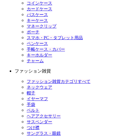
コインケース
カードケース
パスケース
キーケース
マネークリップ
ポーチ
スマホ・PC・タブレット用品
ペンケース
手帳ケース・カバー
キーホルダー
チャーム
ファッション雑貨
ファッション雑貨カテゴリすべて
ネックウェア
帽子
イヤーマフ
手袋
ベルト
ヘアアクセサリー
サスペンダー
つけ襟
サングラス・眼鏡