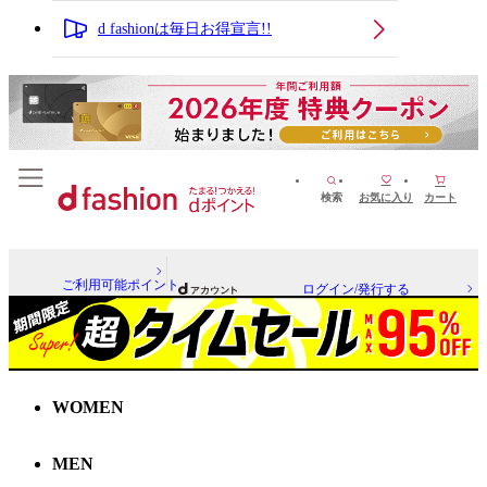
d fashionは毎日お得宣言!!
検索
お気に入り
カート
ご利用可能ポイント
ログイン/発行する
WOMEN
MEN