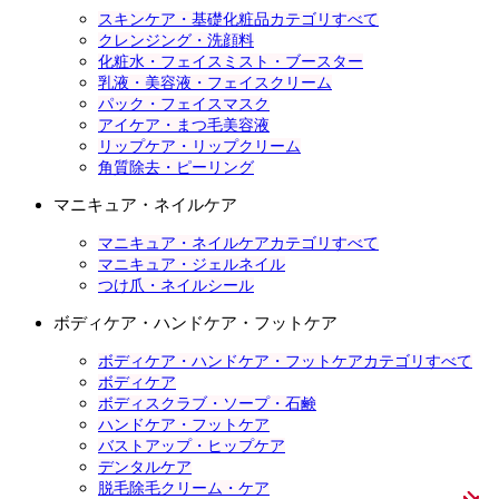
スキンケア・基礎化粧品カテゴリすべて
クレンジング・洗顔料
化粧水・フェイスミスト・ブースター
乳液・美容液・フェイスクリーム
パック・フェイスマスク
アイケア・まつ毛美容液
リップケア・リップクリーム
角質除去・ピーリング
マニキュア・ネイルケア
マニキュア・ネイルケアカテゴリすべて
マニキュア・ジェルネイル
つけ爪・ネイルシール
ボディケア・ハンドケア・フットケア
ボディケア・ハンドケア・フットケアカテゴリすべて
ボディケア
ボディスクラブ・ソープ・石鹸
ハンドケア・フットケア
バストアップ・ヒップケア
デンタルケア
脱毛除毛クリーム・ケア