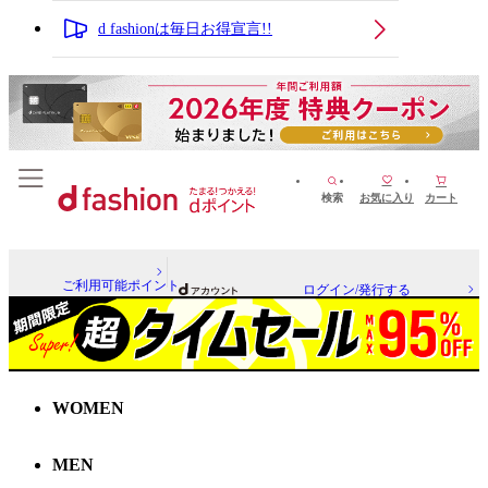
d fashionは毎日お得宣言!!
検索
お気に入り
カート
ご利用可能ポイント
ログイン/発行する
WOMEN
MEN