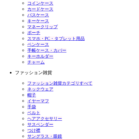
コインケース
カードケース
パスケース
キーケース
マネークリップ
ポーチ
スマホ・PC・タブレット用品
ペンケース
手帳ケース・カバー
キーホルダー
チャーム
ファッション雑貨
ファッション雑貨カテゴリすべて
ネックウェア
帽子
イヤーマフ
手袋
ベルト
ヘアアクセサリー
サスペンダー
つけ襟
サングラス・眼鏡