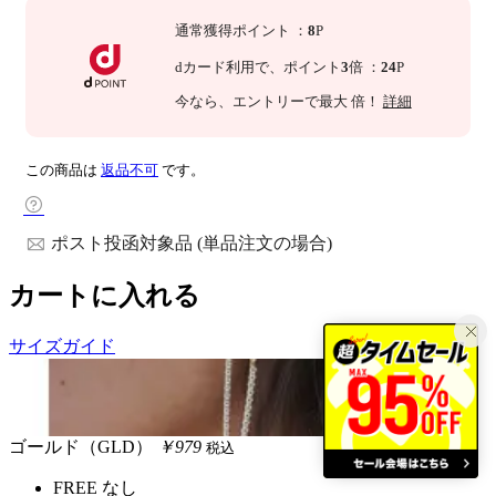
通常獲得ポイント
：
8
P
dカード利用で、
ポイント
3
倍
：
24
P
今なら
、エントリーで最大
倍！
詳細
この商品は
返品不可
です。
ポスト投函対象品 (単品注文の場合)
カートに入れる
サイズガイド
ゴールド（GLD）
￥979
税込
FREE
なし