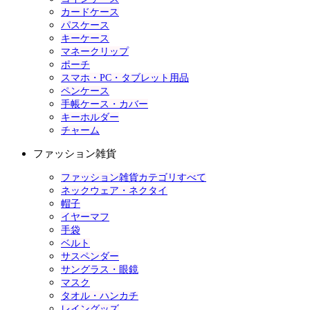
カードケース
パスケース
キーケース
マネークリップ
ポーチ
スマホ・PC・タブレット用品
ペンケース
手帳ケース・カバー
キーホルダー
チャーム
ファッション雑貨
ファッション雑貨カテゴリすべて
ネックウェア・ネクタイ
帽子
イヤーマフ
手袋
ベルト
サスペンダー
サングラス・眼鏡
マスク
タオル・ハンカチ
レイングッズ