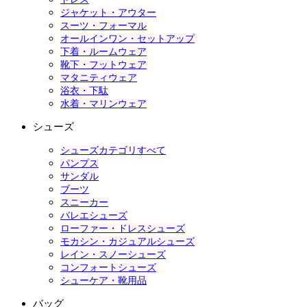
ジャケット・アウター
スーツ・フォーマル
オールインワン・セットアップ
下着・ルームウェア
靴下・フットウェア
マタニティウェア
浴衣・下駄
水着・マリンウェア
シューズ
シューズカテゴリすべて
パンプス
サンダル
ブーツ
スニーカー
バレエシューズ
ローファー・ドレスシューズ
モカシン・カジュアルシューズ
レイン・スノーシューズ
コンフォートシューズ
シューケア・靴用品
バッグ