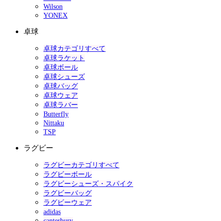
Wilson
YONEX
卓球
卓球カテゴリすべて
卓球ラケット
卓球ボール
卓球シューズ
卓球バッグ
卓球ウェア
卓球ラバー
Butterfly
Nittaku
TSP
ラグビー
ラグビーカテゴリすべて
ラグビーボール
ラグビーシューズ・スパイク
ラグビーバッグ
ラグビーウェア
adidas
canterbury