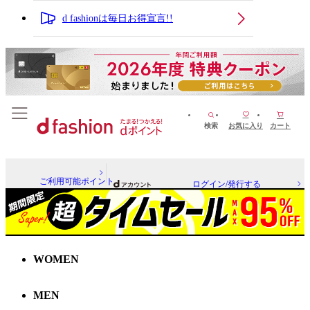
d fashionは毎日お得宣言!!
検索
お気に入り
カート
ご利用可能ポイント
ログイン/発行する
WOMEN
MEN