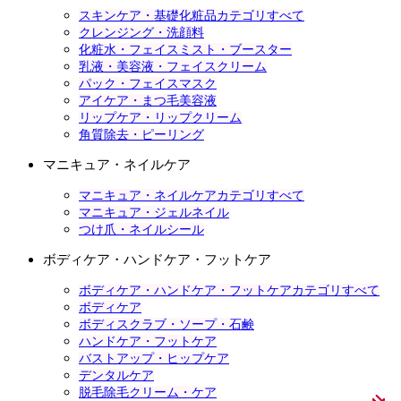
スキンケア・基礎化粧品カテゴリすべて
クレンジング・洗顔料
化粧水・フェイスミスト・ブースター
乳液・美容液・フェイスクリーム
パック・フェイスマスク
アイケア・まつ毛美容液
リップケア・リップクリーム
角質除去・ピーリング
マニキュア・ネイルケア
マニキュア・ネイルケアカテゴリすべて
マニキュア・ジェルネイル
つけ爪・ネイルシール
ボディケア・ハンドケア・フットケア
ボディケア・ハンドケア・フットケアカテゴリすべて
ボディケア
ボディスクラブ・ソープ・石鹸
ハンドケア・フットケア
バストアップ・ヒップケア
デンタルケア
脱毛除毛クリーム・ケア