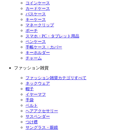
コインケース
カードケース
パスケース
キーケース
マネークリップ
ポーチ
スマホ・PC・タブレット用品
ペンケース
手帳ケース・カバー
キーホルダー
チャーム
ファッション雑貨
ファッション雑貨カテゴリすべて
ネックウェア
帽子
イヤーマフ
手袋
ベルト
ヘアアクセサリー
サスペンダー
つけ襟
サングラス・眼鏡