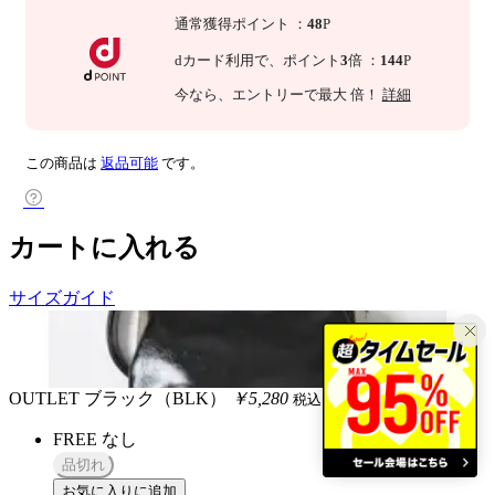
通常獲得ポイント
：
48
P
dカード利用で、
ポイント
3
倍
：
144
P
今なら
、エントリーで最大
倍！
詳細
この商品は
返品可能
です。
カートに入れる
サイズガイド
OUTLET
ブラック（BLK）
￥5,280
税込
FREE
なし
品切れ
お気に入りに追加