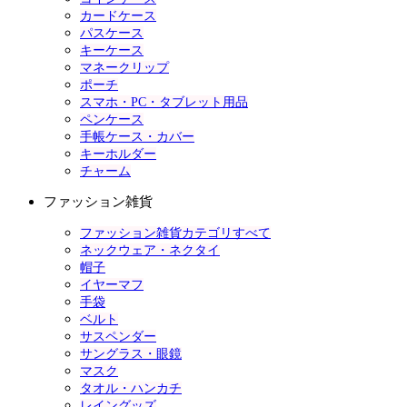
カードケース
パスケース
キーケース
マネークリップ
ポーチ
スマホ・PC・タブレット用品
ペンケース
手帳ケース・カバー
キーホルダー
チャーム
ファッション雑貨
ファッション雑貨カテゴリすべて
ネックウェア・ネクタイ
帽子
イヤーマフ
手袋
ベルト
サスペンダー
サングラス・眼鏡
マスク
タオル・ハンカチ
レイングッズ