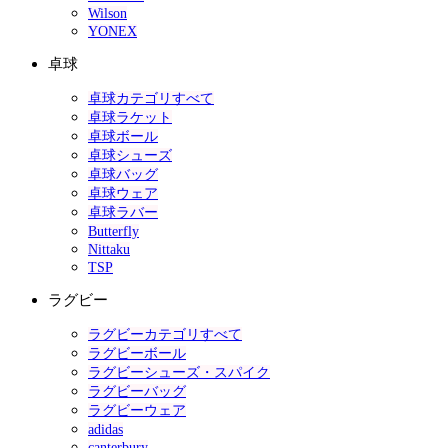
Wilson
YONEX
卓球
卓球カテゴリすべて
卓球ラケット
卓球ボール
卓球シューズ
卓球バッグ
卓球ウェア
卓球ラバー
Butterfly
Nittaku
TSP
ラグビー
ラグビーカテゴリすべて
ラグビーボール
ラグビーシューズ・スパイク
ラグビーバッグ
ラグビーウェア
adidas
canterbury